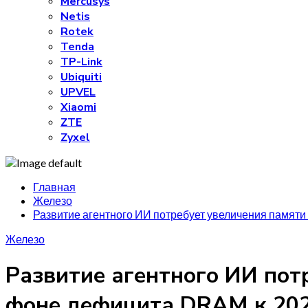
Mercusys
Netis
Rotek
Tenda
TP-Link
Ubiquiti
UPVEL
Xiaomi
ZTE
Zyxel
Главная
Железо
Развитие агентного ИИ потребует увеличения памяти
Железо
Развитие агентного ИИ пот
фоне дефицита DRAM к 202