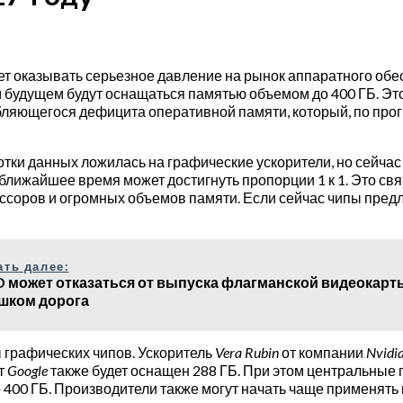
ет оказывать серьезное давление на рынок аппаратного обе
будущем будут оснащаться памятью объемом до 400 ГБ. Это
бляющегося дефицита оперативной памяти, который, по про
отки данных ложилась на графические ускорители, но сейча
 в ближайшее время может достигнуть пропорции 1 к 1. Это св
оров и огромных объемов памяти. Если сейчас чипы предла
ать далее:
 может отказаться от выпуска флагманской видеокарты 
шком дорога
 графических чипов. Ускоритель
Vera Rubin
от компании
Nvidi
т
Google
также будет оснащен 288 ГБ. При этом центральные
 400 ГБ. Производители также могут начать чаще применя