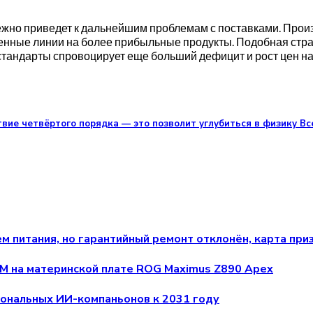
бежно приведет к дальнейшим проблемам с поставками. Про
нные линии на более прибыльные продукты. Подобная страт
андарты спровоцирует еще больший дефицит и рост цен на 
вие четвёртого порядка — это позволит углубиться в физику Вс
м питания, но гарантийный ремонт отклонён, карта при
 на материнской плате ROG Maximus Z890 Apex
сональных ИИ-компаньонов к 2031 году