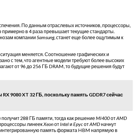
спечения. По данным отраслевых источников, процессоры,
 примерно в 4 раза превышает текущие стандарты.
гнозам компании
Samsung
, станет еще более ощутимым к
с ситуация меняется. Соотношение графических и
язано с тем, что агентные модели требуют более высоких
гают от 96 до 256 ГБ DRAM, то будущие решения будут
RX 9080 XT 32 ГБ, поскольку память GDDR7 сейчас
a
получит 288 ГБ памяти, тогда как решение
MI400
от
AMD
 процессоры линеек
Xeon
от
Intel
и
Epyc
от
AMD
начнут
ть интегрированную память формата HBM напрямую в