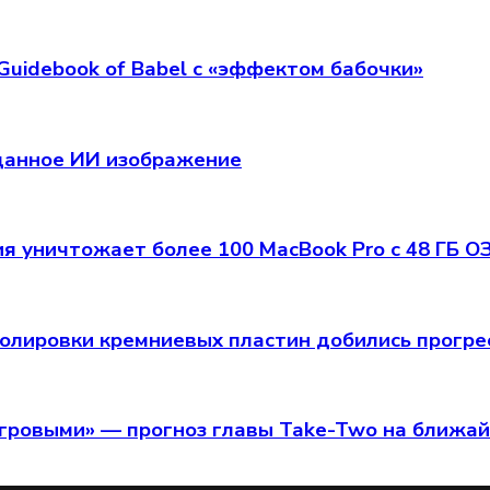
Guidebook of Babel с «эффектом бабочки»
зданное ИИ изображение
я уничтожает более 100 MacBook Pro с 48 ГБ О
олировки кремниевых пластин добились прогрес
игровыми» — прогноз главы Take-Two на ближа