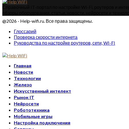
Справочный IT-портал по настройке Wi-Fi, роутеров и интер
обзоры оборудования, статьи, новости, нейросети и техноло
@2026 - Help-wifi.ru. Все права защищены.
Глоссарий
Проверка скорости интернета
Руководства по настройке роутеров, сети, WI-FI
Главная
Новости
Технологии
Железо
Искусственный интелект
Рынок IT
Нейросети
Робототехника
Мобильные игры
Настройка подключения