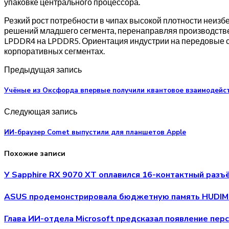
упаковке центрального процессора.
Резкий рост потребности в чипах высокой плотности неиз
решений младшего сегмента, перенаправляя производстве
LPDDR4 на LPDDR5. Ориентация индустрии на передовые ст
корпоративных сегментах.
Предыдущая запись
Учёные из Оксфорда впервые получили квантовое взаимодейст
Следующая запись
ИИ-браузер Comet выпустили для планшетов Apple
Похожие записи
У Sapphire RX 9070 XT оплавился 16-контактный разъё
ASUS продемонстрировала бюджетную память HUDIMM
Глава ИИ-отдела Microsoft предсказал появление пер