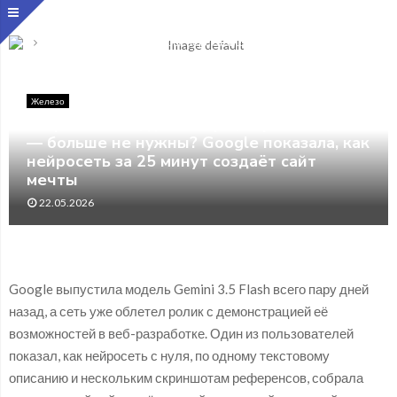
Главная
Железо
Разработчики, дизайнеры, верстальщики — больше не
нужны? Google показала, как нейросеть за 25 минут создаёт
сайт мечты
Железо
Разработчики, дизайнеры, верстальщики
— больше не нужны? Google показала, как
нейросеть за 25 минут создаёт сайт
мечты
22.05.2026
Google выпустила модель Gemini 3.5 Flash всего пару дней
назад, а сеть уже облетел ролик с демонстрацией её
возможностей в веб-разработке. Один из пользователей
показал, как нейросеть с нуля, по одному текстовому
описанию и нескольким скриншотам референсов, собрала