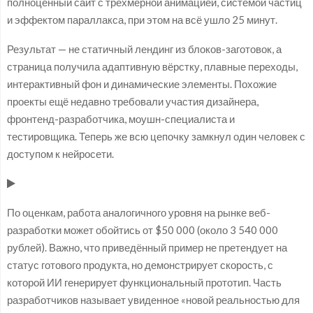
полноценный сайт с трёхмерной анимацией, системой частиц
и эффектом параллакса, при этом на всё ушло 25 минут.
Результат — не статичный лендинг из блоков-заготовок, а
страница получила адаптивную вёрстку, плавные переходы,
интерактивный фон и динамические элементы. Похожие
проекты ещё недавно требовали участия дизайнера,
фронтенд-разработчика, моушн-специалиста и
тестировщика. Теперь же всю цепочку замкнул один человек с
доступом к нейросети.
По оценкам, работа аналогичного уровня на рынке веб-
разработки может обойтись от $50 000 (около 3 540 000
рублей). Важно, что приведённый пример не претендует на
статус готового продукта, но демонстрирует скорость, с
которой ИИ генерирует функциональный прототип. Часть
разработчиков называет увиденное «новой реальностью для