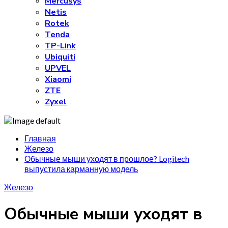
Mercusys
Netis
Rotek
Tenda
TP-Link
Ubiquiti
UPVEL
Xiaomi
ZTE
Zyxel
Главная
Железо
Обычные мыши уходят в прошлое? Logitech
выпустила карманную модель
Железо
Обычные мыши уходят в