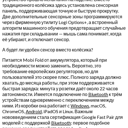
традиционного колёсика здесь установлена сенсорная
панель, поддерживающая точную и быструю прокрутку.
Две дополнительные сенсорные зоны программируются
через фирменную утилиту Logi Options+, а встроенный
алгоритм машинного обучения предотвращает случайные
нажатия при складывании — мышь сама понимает, когда
её убирают, и отключает сенсор.
А будет ли удобен сенсор вместо колёсика?
Питается Mobi Fold от аккумулятора, который при
необходимости можно заменить. Вероятно, это
требование европейских регуляторов, но для
пользователей это скорее плюс. Полного заряда должно
хватать до месяца работы, при этом поддерживается
быстрая зарядка: минута у розетки даёт около 22 часов
автономности. Имеется подключение по
Bluetooth
к трём
устройствам одновременно с переключением между
ними. Из коробки она работает с
Windows
, macOS,
ChromeOS,
Android
, iPadOS и Linux. Важным
нововведением стала сертификация Google Fast Pair для
моделей с поддержкой
Bluetooth
: первое подобное