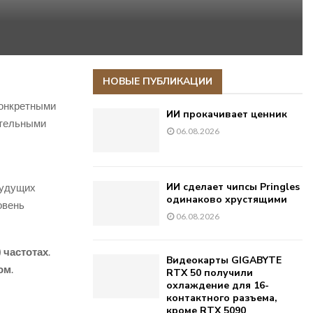
НОВЫЕ ПУБЛИКАЦИИ
конкретными
ИИ прокачивает ценник
ительными
06.08.2026
ИИ сделает чипсы Pringles
будущих
одинаково хрустящими
овень
06.08.2026
) частотах
.
Видеокарты GIGABYTE
ом
.
RTX 50 получили
охлаждение для 16-
контактного разъема,
кроме RTX 5090