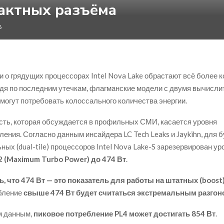
актных разъёма
6
и о грядущих процессорах Intel Nova Lake обрастают всё более 
дя по последним утечкам, флагманские модели с двумя вычисл
могут потребовать колоссального количества энергии.
сть, которая обсуждается в профильных СМИ, касается уровня
ления. Согласно данным инсайдера LC Tech Leaks и Jaykihn, для 
ных (dual-tile) процессоров Intel Nova Lake-S зарезервирован ур
2 (Maximum Turbo Power) до 474 Вт
.
ь, что 474 Вт — это показатель для работы на штатных (boost
бление
свыше 474 Вт будет считаться экстремальным разгон
м данным,
пиковое потребление PL4 может достигать 854 Вт
.