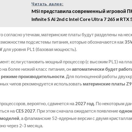
Читать далее:
MSI представила современный игровой 
Infinite S AI 2nd с Intel Core Ultra 7 265 и RTX 
то согласно утечкам, материнские платы будут разделены на нес
озможностям подсистемы питания, которые обозначаются как
35W
W
для уровня PL1 (базовая мощность).
ент: если установить мощный процессор (с высоким PL1) на пла
 на более низкий класс питания, он
автоматически будет работ
 режиме производительности
. Для полноценной работы двухк
рных чипов рекомендуется использовать
материнские платы Z9
процессоров, вероятно, сдвинется на
2027 год
. По некоторым да
ться на
CES 2027
. При этом сначала ожидается появление
одно
 моделей
, а флагманские 52-ядерные версии с двумя кристалла
рно через 2-3 месяца.