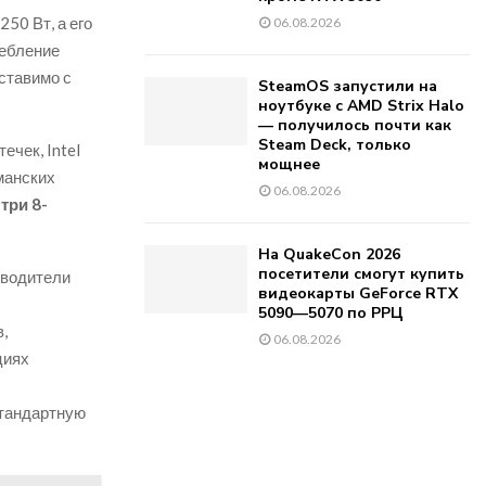
250 Вт, а его
06.08.2026
ребление
ставимо с
SteamOS запустили на
ноутбуке с AMD Strix Halo
— получилось почти как
Steam Deck, только
ечек, Intel
мощнее
манских
06.08.2026
ь
три 8-
На QuakeCon 2026
посетители смогут купить
зводители
видеокарты GeForce RTX
5090—5070 по РРЦ
,
06.08.2026
циях
стандартную