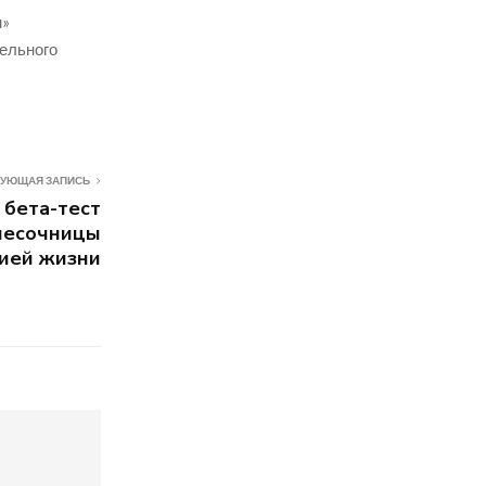
м»
тельного
УЮЩАЯ ЗАПИСЬ
 бета-тест
 песочницы
цией жизни