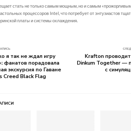
ещает стать не только самым мощным, но и самым «прожорливы
астольных процессоров Intel, что потребует от энтузиастов тща
ринской платы и системы охлаждения.
ЗАПИСЬ
СЛЕД
о я так не ждал игру
Krafton проводит
t»: фанатов порадовала
Dinkum Together —
ая экскурсия по Гаване
с симуля
’s Creed Black Flag
АПИСИ