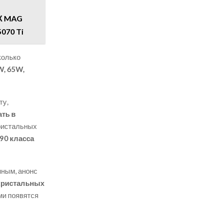
ПК MAG
5070 Ti
колько
, 65W,
ту,
ать в
ристальных
90 класса
нным, анонс
кристальных
ми появятся