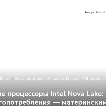
Железо
Новые процессоры Intel Nova Lake: 52 ядра и 474 Вт энергопо
е процессоры Intel Nova Lake: 
гопотребления — материнским