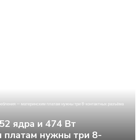
требления — материнским платам нужны три 8-контактных разъёма
52 ядра и 474 Вт
 платам нужны три 8-