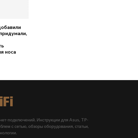
добавили
 придумали,
ть
я носа
рнет-подключений. Инструкции для Asus, TP-
облем с сетью, обзоры оборудования, статьи,
хнологии.