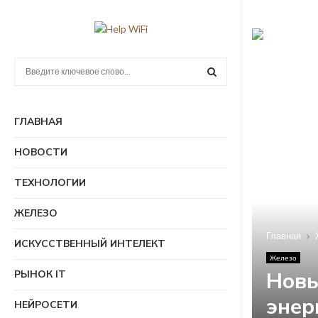
П
о
и
П
с
ГЛАВНАЯ
к
О
:
НОВОСТИ
И
ТЕХНОЛОГИИ
С
ЖЕЛЕЗО
К
Главная
ИСКУССТВЕННЫЙ ИНТЕЛЕКТ
Железо
Новы
РЫНОК IT
энер
НЕЙРОСЕТИ