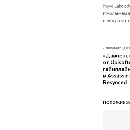
Nova Lake об
поколением н
подбора мате
ПРЕДЫДУЩАЯ 
«Давненьк
от Ubisof
геймплейн
в Assassin
Resynced
ПОХОЖИЕ З