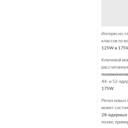
Интересно, ч
классов по в
125W и 175
Ключевой мом
рассчитанную
пониженном
44- и 52-яде
175W
.
Релиз новых 
может состоя
28-ядерных
позже, приме