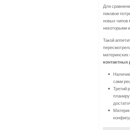
Для сравнения
пиковое потр
новых чипов 
некоторыми и
Такой аппети
пересмотрела
материнских 
контактных 
Наличие
сами ре
Третий 
планиру
достато
Материн
конфигу