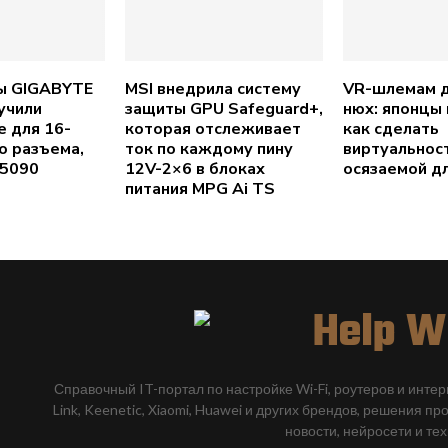
ы GIGABYTE
MSI внедрила систему
VR-шлемам 
учили
защиты GPU Safeguard+,
нюх: японцы
 для 16-
которая отслеживает
как сделать
о разъема,
ток по каждому пину
виртуальнос
 5090
12V-2×6 в блоках
осязаемой дл
питания MPG Ai TS
Справочный IT-портал по настройке Wi-Fi, роутеров и инте
Link, Keenetic, Xiaomi, Huawei и других брендов, решения пр
новости, нейросети и те