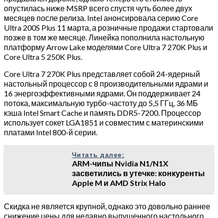
опустилась ниже MSRP всего спустя чуть более двух
месяцев после релиза. Intel анонсировала серию Core
Ultra 200S Plus 11 марта, а розничные продажи стартовали
позже в том же месяце. Линейка пополнила настольную
платформу Arrow Lake моделями Core Ultra 7 270K Plus и
Core Ultra 5 250K Plus.
Core Ultra 7 270K Plus представляет собой 24-ядерный
настольный процессор с 8 производительными ядрами и
16 энергоэффективными ядрами. Он поддерживает 24
потока, максимальную турбо-частоту до 5,5 ГГц, 36 МБ
кэша Intel Smart Cache и память DDR5-7200. Процессор
использует сокет LGA1851 и совместим с материнскими
платами Intel 800-й серии.
Читать далее:
ARM-чипы Nvidia N1/N1X
засветились в утечке: конкуренты
Apple M и AMD Strix Halo
Скидка не является крупной, однако это довольно раннее
снижение цены для недавно выпущенного настольного