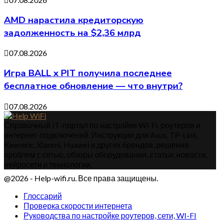
AMD нарастила кредиторскую
задолженность на $2,36 млрд
07.08.2026
Игра BALL x PIT получила последнее
бесплатное обновление — что внутри?
07.08.2026
Справочный IT-портал по настройке Wi-Fi, роутеров и
интернет-подключений. Инструкции для Asus, TP-Link,
Keenetic, Xiaomi, Huawei и других брендов, решения
проблем с сетью, обзоры оборудования, статьи, новости,
нейросети и технологии.
@2026 - Help-wifi.ru. Все права защищены.
Глоссарий
Проверка скорости интернета
Руководства по настройке роутеров, сети, WI-FI