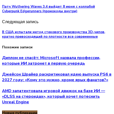
Патч Wuthering Waves 3.4 выйдет 8 июня с коллабой
Cyberpunk Edgerunners (промокоды внутри)
Следующая запись
В США испытали метод стекового производства 3D-чипов,
кратно превосходящий по плотности все современные
Похожие записи
Диплом не спасёт: Microsoft назвала профессии,
которые ИИ затронет в первую очередь
Джейсон Шрайер раскритиковал идею выпуска PS6 в
2027 году: «Кому это нужно, кроме ярых фанатов?»
AMD запатентовала игровой движок на базе ИИ —
«DLSS на стероидах», который хочет потеснить
Unreal Engine
Новые публикации