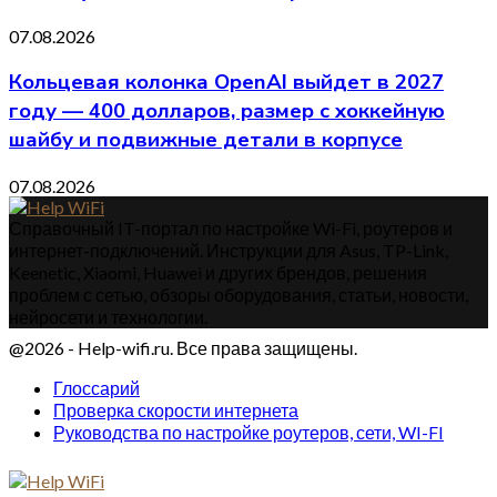
07.08.2026
Кольцевая колонка OpenAI выйдет в 2027
году — 400 долларов, размер с хоккейную
шайбу и подвижные детали в корпусе
07.08.2026
Справочный IT-портал по настройке Wi-Fi, роутеров и
интернет-подключений. Инструкции для Asus, TP-Link,
Keenetic, Xiaomi, Huawei и других брендов, решения
проблем с сетью, обзоры оборудования, статьи, новости,
нейросети и технологии.
@2026 - Help-wifi.ru. Все права защищены.
Глоссарий
Проверка скорости интернета
Руководства по настройке роутеров, сети, WI-FI