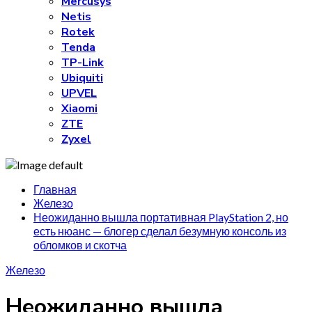
Mercusys
Netis
Rotek
Tenda
TP-Link
Ubiquiti
UPVEL
Xiaomi
ZTE
Zyxel
Главная
Железо
Неожиданно вышла портативная PlayStation 2, но
есть нюанс — блогер сделал безумную консоль из
обломков и скотча
Железо
Неожиданно вышла