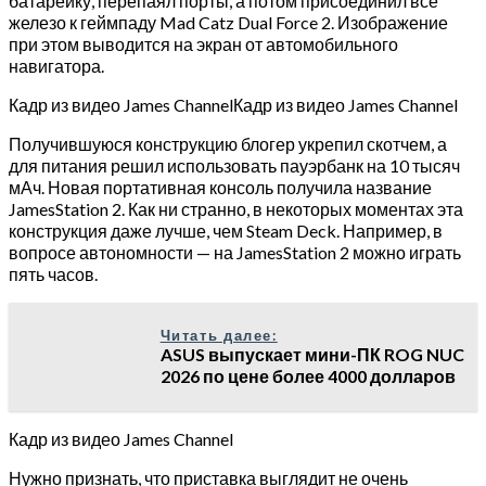
батарейку, перепаял порты, а потом присоединил всё
железо к геймпаду Mad Catz Dual Force 2. Изображение
при этом выводится на экран от автомобильного
навигатора.
Кадр из видео James ChannelКадр из видео James Channel
Получившуюся конструкцию блогер укрепил скотчем, а
для питания решил использовать пауэрбанк на 10 тысяч
мАч. Новая портативная консоль получила название
JamesStation 2. Как ни странно, в некоторых моментах эта
конструкция даже лучше, чем Steam Deck. Например, в
вопросе автономности — на JamesStation 2 можно играть
пять часов.
Читать далее:
ASUS выпускает мини-ПК ROG NUC
2026 по цене более 4000 долларов
Кадр из видео James Channel
Нужно признать, что приставка выглядит не очень