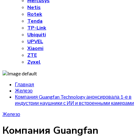
Mercusys
Netis
Rotek
Tenda
TP-Link
Ubiquiti
UPVEL
Xiaomi
ZTE
Zyxel
Главная
Железо
Компания Guangfan Technology анонсировала 1-е в
индустрии наушники с ИИ и встроенными камерами
Железо
Компания Guangfan