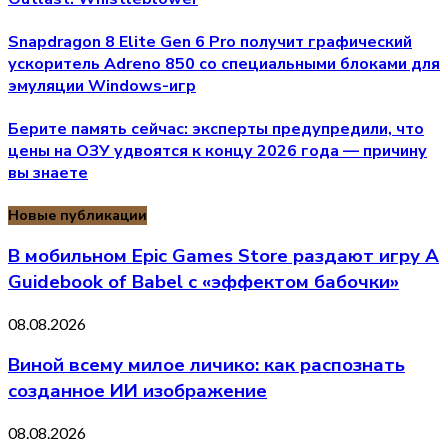
Snapdragon 8 Elite Gen 6 Pro получит графический
ускоритель Adreno 850 со специальными блоками для
эмуляции Windows-игр
Берите память сейчас: эксперты предупредили, что
цены на ОЗУ удвоятся к концу 2026 года — причину
вы знаете
Новые публикации
В мобильном Epic Games Store раздают игру A
Guidebook of Babel с «эффектом бабочки»
08.08.2026
Виной всему милое личико: как распознать
созданное ИИ изображение
08.08.2026