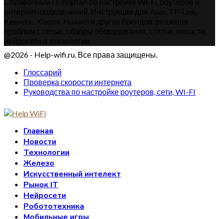
Справочный IT-портал по настройке Wi-Fi, роутеров и
интернет-подключений. Инструкции для Asus, TP-Link,
Keenetic, Xiaomi, Huawei и других брендов, решения
проблем с сетью, обзоры оборудования, статьи, новости,
нейросети и технологии.
@2026 - Help-wifi.ru. Все права защищены.
Глоссарий
Проверка скорости интернета
Руководства по настройке роутеров, сети, WI-FI
Главная
Новости
Технологии
Железо
Искусственный интелект
Рынок IT
Нейросети
Робототехника
Мобильные игры