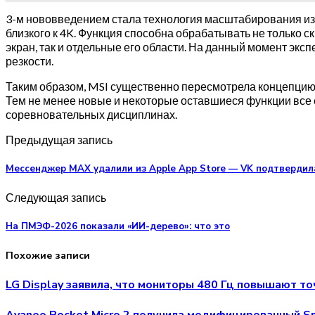
3-м нововведением стала технология масштабирования 
близкого к 4K. Функция способна обрабатывать не только с
экран, так и отдельные его области. На данный момент экс
резкости.
Таким образом, MSI существенно пересмотрела концепцию
Тем не менее новые и некоторые оставшиеся функции все
соревновательных дисциплинах.
Предыдущая запись
Мессенджер MAX удалили из Apple App Store — VK подтвердила,
Следующая запись
На ПМЭФ-2026 показали «ИИ-дерево»: что это
Похожие записи
LG Display заявила, что мониторы 480 Гц повышают т