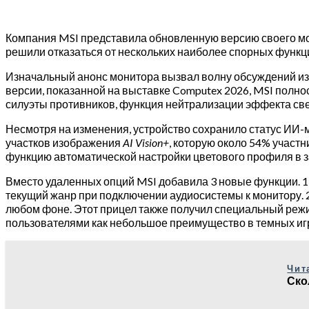
Компания MSI представила обновленную версию своего м
решили отказаться от нескольких наиболее спорных функци
Изначальный анонс монитора вызвал волну обсуждений из-
версии, показанной на выставке Computex 2026, MSI полно
силуэты противников, функция нейтрализации эффекта с
Несмотря на изменения, устройство сохранило статус ИИ-м
участков изображения
AI Vision+
, которую около 54% участ
функцию автоматической настройки цветового профиля в з
Вместо удаленных опций MSI добавила 3 новые функции. 1-
текущий жанр при подключении аудиосистемы к монитору. 
любом фоне. Этот прицел также получил специальный режи
пользователями как небольшое преимущество в темных иг
Чит
Ско