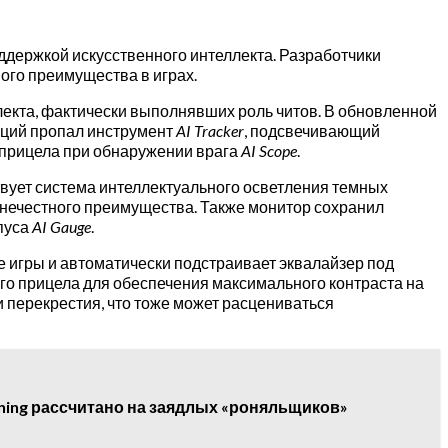
оддержкой искусственного интеллекта. Разработчики
ого преимущества в играх.
лекта, фактически выполнявших роль читов. В обновленной
аций пропал инструмент
AI Tracker
, подсвечивающий
прицела при обнаружении врага
AI Scope
.
твует система интеллектуального осветления темных
 нечестного преимущества. Также монитор сохранил
пуса
AI Gauge
.
е игры и автоматически подстраивает эквалайзер под
ого прицела для обеспечения максимального контраста на
 перекрестия, что тоже может расцениваться
ning рассчитано на заядлых «роняльщиков»