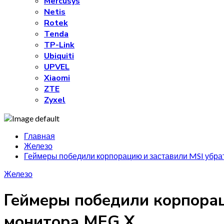
Mercusys
Netis
Rotek
Tenda
TP-Link
Ubiquiti
UPVEL
Xiaomi
ZTE
Zyxel
Главная
Железо
Геймеры победили корпорацию и заставили MSI убра
Железо
Геймеры победили корпорац
монитора MEG X