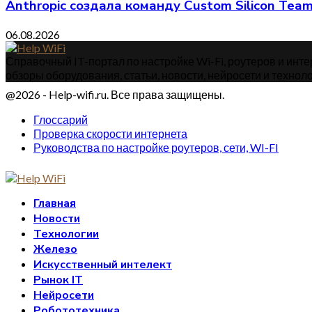
Anthropic создала команду Custom Silicon Te
06.08.2026
Справочный IT-портал по настройке Wi-Fi, роутеров и интер
обзоры оборудования, статьи, новости, нейросети и техноло
@2026 - Help-wifi.ru. Все права защищены.
Глоссарий
Проверка скорости интернета
Руководства по настройке роутеров, сети, WI-FI
Главная
Новости
Технологии
Железо
Искусственный интелект
Рынок IT
Нейросети
Робототехника