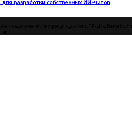
am для разработки собственных ИИ-чипов
нет-подключений. Инструкции для Asus, TP-Link, Keenetic, Xi
гии.