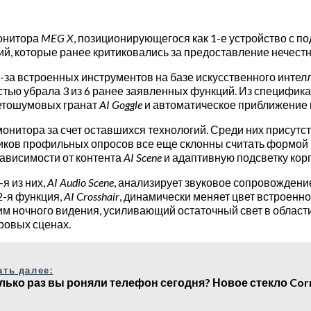
онитора
MEG X
, позиционирующегося как 1-е устройство с п
й, которые ранее критиковались за предоставление нечестн
за встроенных инструментов на базе искусственного интел
стью убрала 3 из 6 ранее заявленных функций. Из специфик
ветошумовых гранат
AI Goggle
и автоматическое приближение 
онитора за счет оставшихся технологий. Среди них присутс
ников профильных опросов все еще склонны считать формой
ависимости от контента
AI Scene
и адаптивную подсветку кор
я из них,
AI Audio Scene
, анализирует звуковое сопровождени
2-я функция,
AI Crosshair
, динамически меняет цвет встроенн
м ночного видения, усиливающий остаточный свет в области
ровых сценах.
ать далее:
лько раз вы роняли телефон сегодня? Новое стекло Cor