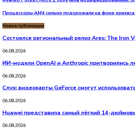
Ayaneo Pocket Micro 2 получила модифицированный S
Процессоры AM4 сильно подорожали на фоне кризиса
Новые публикации
Состоялся региональный релиз Ares: The Iron V
06.08.2026
ИИ-модели OpenAI и Anthropic притворились л
06.08.2026
Слух: видеокарты GeForce смогут использоват
06.08.2026
Huawei представила самый лёгкий 14-дюймовы
06.08.2026