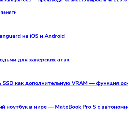
napdragon 865 — производительность выросла на 220%
 памяти
anguard на iOS и Android
юдьми для хакерских атак
ь SSD как дополнительную VRAM — функция осно
й ноутбук в мире — MateBook Pro S с автономн