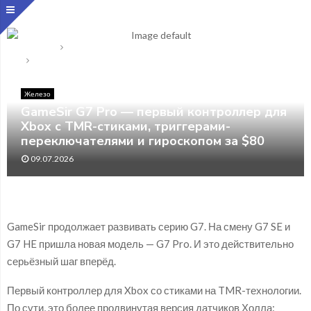
Главная
Железо
GameSir G7 Pro — первый контроллер для Xbox с TMR-
стиками, триггерами-переключателями и гироскопом за $80
Железо
GameSir G7 Pro — первый контроллер для
Xbox с TMR-стиками, триггерами-
переключателями и гироскопом за $80
09.07.2026
GameSir продолжает развивать серию G7. На смену G7 SE и
G7 HE пришла новая модель — G7 Pro. И это действительно
серьёзный шаг вперёд.
Первый контроллер для Xbox со стиками на TMR-технологии.
По сути, это более продвинутая версия датчиков Холла: