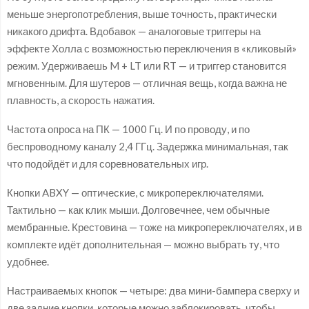
меньше энергопотребления, выше точность, практически
никакого дрифта. Вдобавок — аналоговые триггеры на
эффекте Холла с возможностью переключения в «кликовый»
режим. Удерживаешь M + LT или RT — и триггер становится
мгновенным. Для шутеров — отличная вещь, когда важна не
плавность, а скорость нажатия.
Частота опроса на ПК — 1000 Гц. И по проводу, и по
беспроводному каналу 2,4 ГГц. Задержка минимальная, так
что подойдёт и для соревновательных игр.
Кнопки ABXY — оптические, с микропереключателями.
Тактильно — как клик мыши. Долговечнее, чем обычные
мембранные. Крестовина — тоже на микропереключателях, и в
комплекте идёт дополнительная — можно выбрать ту, что
удобнее.
Настраиваемых кнопок — четыре: два мини-бампера сверху и
две задние кнопки, которые можно заблокировать, чтобы