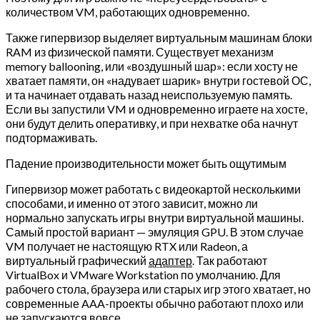
количеством VM, работающих одновременно.
Также гипервизор выделяет виртуальным машинам блоки
RAM из физической памяти. Существует механизм
memory ballooning, или «воздушный шар»: если хосту не
хватает памяти, он «надувает шарик» внутри гостевой ОС,
и та начинает отдавать назад неиспользуемую память.
Если вы запустили VM и одновременно играете на хосте,
они будут делить оперативку, и при нехватке оба начнут
подтормаживать.
Падение производительности может быть ощутимым
Гипервизор может работать с видеокартой несколькими
способами, и именно от этого зависит, можно ли
нормально запускать игры внутри виртуальной машины.
Самый простой вариант — эмуляция GPU. В этом случае
VM получает не настоящую RTX или Radeon, а
виртуальный графический
адаптер
. Так работают
VirtualBox и VMware Workstation по умолчанию. Для
рабочего стола, браузера или старых игр этого хватает, но
современные AAA-проекты обычно работают плохо или
не запускаются вовсе.