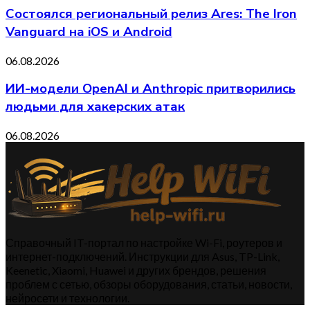
Состоялся региональный релиз Ares: The Iron
Vanguard на iOS и Android
06.08.2026
ИИ-модели OpenAI и Anthropic притворились
людьми для хакерских атак
06.08.2026
Справочный IT-портал по настройке Wi-Fi, роутеров и
интернет-подключений. Инструкции для Asus, TP-Link,
Keenetic, Xiaomi, Huawei и других брендов, решения
проблем с сетью, обзоры оборудования, статьи, новости,
нейросети и технологии.