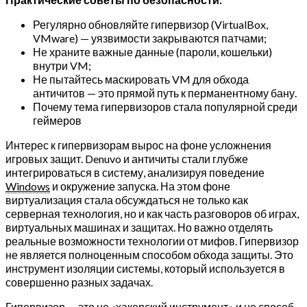
Регулярно обновляйте гипервизор (VirtualBox,
VMware) — уязвимости закрываются патчами;
Не храните важные данные (пароли, кошельки)
внутри VM;
Не пытайтесь маскировать VM для обхода
античитов — это прямой путь к перманентному бану.
Почему тема гипервизоров стала популярной среди
геймеров
Интерес к гипервизорам вырос на фоне усложнения
игровых защит. Denuvo и античиты стали глубже
интегрироваться в систему, анализируя поведение
Windows
и окружение запуска. На этом фоне
виртуализация стала обсуждаться не только как
серверная технология, но и как часть разговоров об играх,
виртуальных машинах и защитах. Но важно отделять
реальные возможности технологии от мифов. Гипервизор
не является полноценным способом обхода защиты. Это
инструмент изоляции системы, который используется в
совершенно разных задачах.
Гипервизор — это не «хакерский инструмент» и не способ