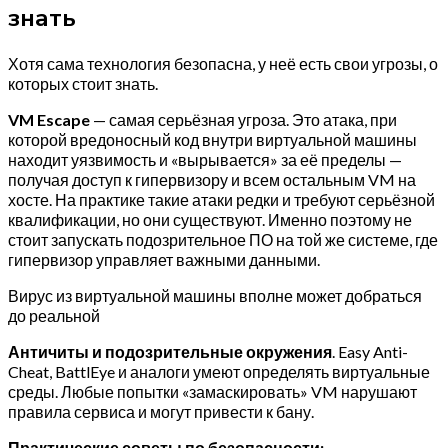
знать
Хотя сама технология безопасна, у неё есть свои угрозы, о
которых стоит знать.
VM Escape
— самая серьёзная угроза. Это атака, при
которой вредоносный код внутри виртуальной машины
находит уязвимость и «вырывается» за её пределы —
получая доступ к гипервизору и всем остальным VM на
хосте. На практике такие атаки редки и требуют серьёзной
квалификации, но они существуют. Именно поэтому не
стоит запускать подозрительное ПО на той же системе, где
гипервизор управляет важными данными.
Вирус из виртуальной машины вполне может добраться
до реальной
Античиты и подозрительные окружения
. Easy Anti-
Cheat, BattlEye и аналоги умеют определять виртуальные
среды. Любые попытки «замаскировать» VM нарушают
правила сервиса и могут привести к бану.
Практические советы по безопасности: