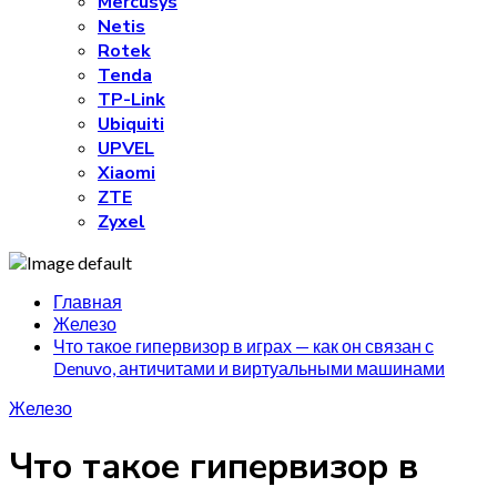
Mercusys
Netis
Rotek
Tenda
TP-Link
Ubiquiti
UPVEL
Xiaomi
ZTE
Zyxel
Главная
Железо
Что такое гипервизор в играх — как он связан с
Denuvo, античитами и виртуальными машинами
Железо
Что такое гипервизор в