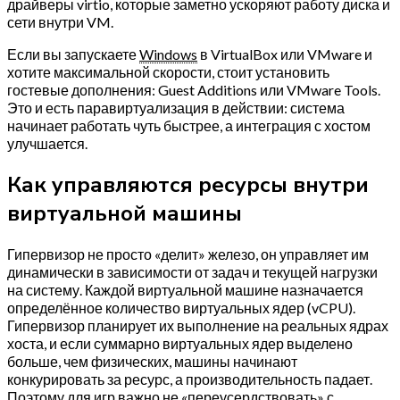
драйверы virtio, которые заметно ускоряют работу диска и
сети внутри VM.
Если вы запускаете
Windows
в VirtualBox или VMware и
хотите максимальной скорости, стоит установить
гостевые дополнения: Guest Additions или VMware Tools.
Это и есть паравиртуализация в действии: система
начинает работать чуть быстрее, а интеграция с хостом
улучшается.
Как управляются ресурсы внутри
виртуальной машины
Гипервизор не просто «делит» железо, он управляет им
динамически в зависимости от задач и текущей нагрузки
на систему. Каждой виртуальной машине назначается
определённое количество виртуальных ядер (vCPU).
Гипервизор планирует их выполнение на реальных ядрах
хоста, и если суммарно виртуальных ядер выделено
больше, чем физических, машины начинают
конкурировать за ресурс, а производительность падает.
Поэтому для игр важно не «переусердствовать» с