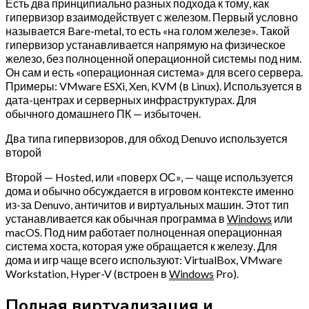
Есть два принципиально разных подхода к тому, как
гипервизор взаимодействует с железом. Первый условно
называется Bare-metal, то есть «на голом железе». Такой
гипервизор устанавливается напрямую на физическое
железо, без полноценной операционной системы под ним.
Он сам и есть «операционная система» для всего сервера.
Примеры: VMware ESXi, Xen, KVM (в Linux). Используется в
дата-центрах и серверных инфраструктурах. Для
обычного домашнего ПК — избыточен.
Два типа гипервизоров, для обход Denuvo используется
второй
Второй — Hosted, или «поверх ОС», — чаще используется
дома и обычно обсуждается в игровом контексте именно
из-за Denuvo, античитов и виртуальных машин. Этот тип
устанавливается как обычная программа в
Windows
или
macOS. Под ним работает полноценная операционная
система хоста, которая уже обращается к железу. Для
дома и игр чаще всего используют: VirtualBox, VMware
Workstation, Hyper-V (встроен в
Windows
Pro).
Полная виртуализация и