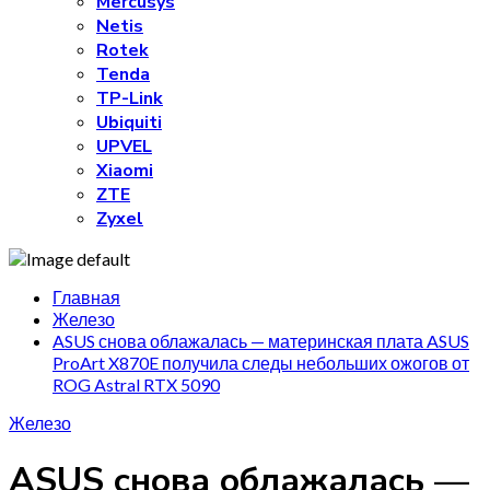
Mercusys
Netis
Rotek
Tenda
TP-Link
Ubiquiti
UPVEL
Xiaomi
ZTE
Zyxel
Главная
Железо
ASUS снова облажалась — материнская плата ASUS
ProArt X870E получила следы небольших ожогов от
ROG Astral RTX 5090
Железо
ASUS снова облажалась —