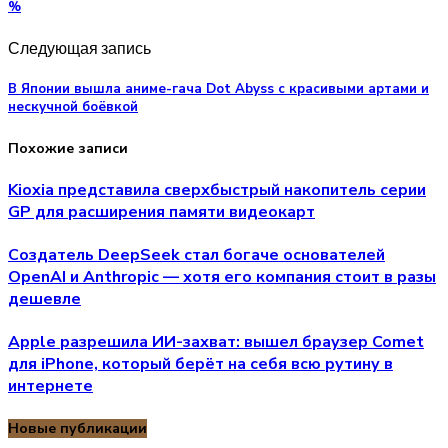
%
Следующая запись
В Японии вышла аниме-гача Dot Abyss с красивыми артами и
нескучной боёвкой
Похожие записи
Kioxia представила сверхбыстрый накопитель серии
GP для расширения памяти видеокарт
Создатель DeepSeek стал богаче основателей
OpenAI и Anthropic — хотя его компания стоит в разы
дешевле
Apple разрешила ИИ-захват: вышел браузер Comet
для iPhone, который берёт на себя всю рутину в
интернете
Новые публикации