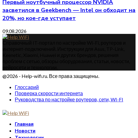
Первый ноутбучный процессор NVIDIA
засветился в Geekbench — Intel он обходит на
20%, но кое-где уступает
09.08.2026
Справочный IT-портал по настройке Wi-Fi, роутеров и
интернет-подключений. Инструкции для Asus, TP-Link,
Keenetic, Xiaomi, Huawei и других брендов, решения
проблем с сетью, обзоры оборудования, статьи, новости,
нейросети и технологии.
@2026 - Help-wifi.ru. Все права защищены.
Глоссарий
Проверка скорости интернета
Руководства по настройке роутеров, сети, WI-FI
Главная
Новости
Технологии