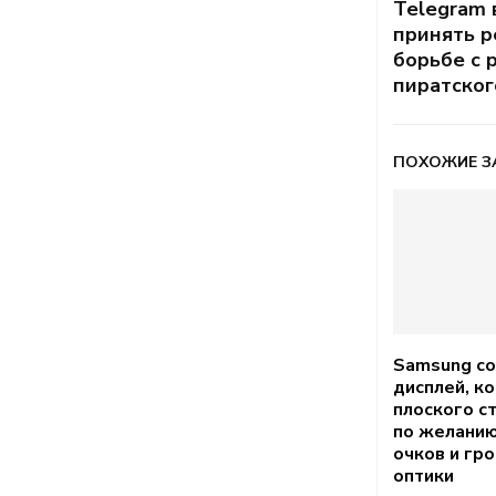
Telegram 
принять 
борьбе с 
пиратског
ПОХОЖИЕ З
Samsung со
дисплей, к
плоского с
по желанию
очков и гр
оптики