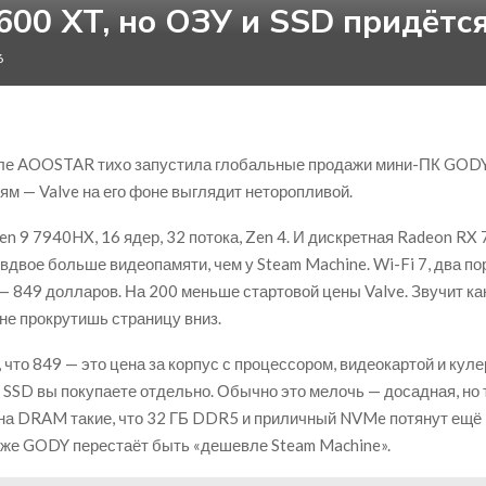
600 XT, но ОЗУ и SSD придётс
6
еле AOOSTAR тихо запустила глобальные продажи мини-ПК GODY
м — Valve на его фоне выглядит неторопливой.
en 9 7940HX, 16 ядер, 32 потока, Zen 4. И дискретная Radeon RX 
двое больше видеопамяти, чем у Steam Machine. Wi-Fi 7, два по
 — 849 долларов. На 200 меньше стартовой цены Valve. Звучит ка
 не прокрутишь страницу вниз.
 что 849 — это цена за корпус с процессором, видеокартой и куле
 SSD вы покупаете отдельно. Обычно это мелочь — досадная, но 
на DRAM такие, что 32 ГБ DDR5 и приличный NVMe потянут ещё 
 уже GODY перестаёт быть «дешевле Steam Machine».