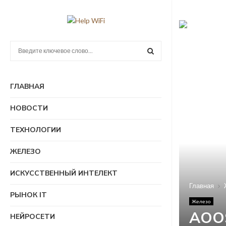
П
о
и
П
с
ГЛАВНАЯ
к
О
:
НОВОСТИ
И
ТЕХНОЛОГИИ
С
ЖЕЛЕЗО
К
ИСКУССТВЕННЫЙ ИНТЕЛЕКТ
Главная
РЫНОК IT
Железо
AOOS
НЕЙРОСЕТИ