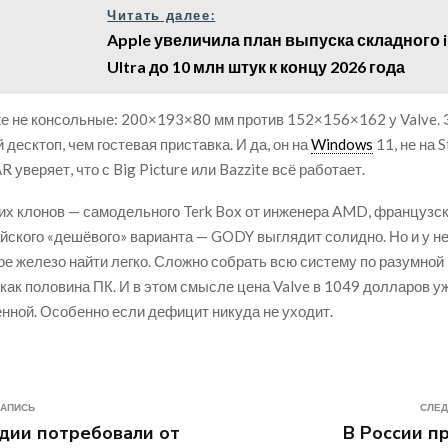
Читать далее:
Apple увеличила план выпуска складного 
Ultra до 10 млн штук к концу 2026 года
е не консольные: 200×193×80 мм против 152×156×162 у Valve. 
десктоп, чем гостевая приставка. И да, он на
Windows
11, не на 
уверяет, что с Big Picture или Bazzite всё работает.
их клонов — самодельного Terk Box от инженера AMD, французск
айского «дешёвого» варианта — GODY выглядит солидно. Но и у не
ое железо найти легко. Сложно собрать всю систему по разумной 
 как половина ПК. И в этом смысле цена Valve в 1049 долларов у
нной. Особенно если дефицит никуда не уходит.
ЗАПИСЬ
СЛЕД
дии потребовали от
В России п