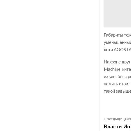
Габариты тож
уменьшенный 
хотя AOOSTAR 
На фоне друг
Machine, кит
изъян: быстр
память стоит
такой завыше
ПРЕДЫДУЩАЯ 
Власти Ин