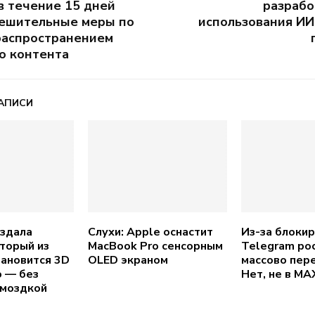
в течение 15 дней
разрабо
решительные меры по
использования ИИ
распространением
о контента
АПИСИ
здала
Слухи: Apple оснастит
Из-за блоки
оторый из
MacBook Pro сенсорным
Telegram ро
тановится 3D
OLED экраном
массово пер
 — без
Нет, не в MA
омоздкой