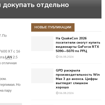
я докупать отдельно
НОВЫЕ ПУБЛИКАЦИИ
. По
На QuakeCon 2026
посетители смогут купить
видеокарты GeForce RTX
5090—5070 по РРЦ
7600 XT с 16
рта
LAN
2.5
06.08.2026
к отличная
GPD раскрыла
производительность Win
ром.
Max 3 до анонса. Цифры
выглядят слишком
терпимая. Но
хорошо
на пару
06.08.2026