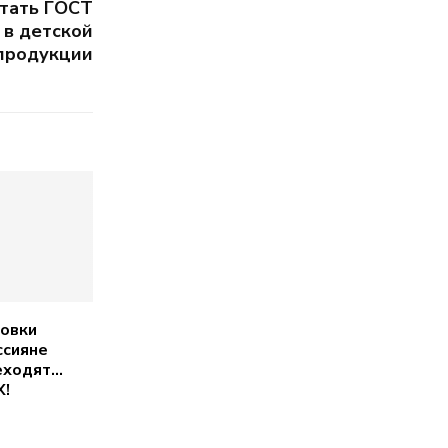
тать ГОСТ
 в детской
продукции
ровки
ссияне
еходят…
X!