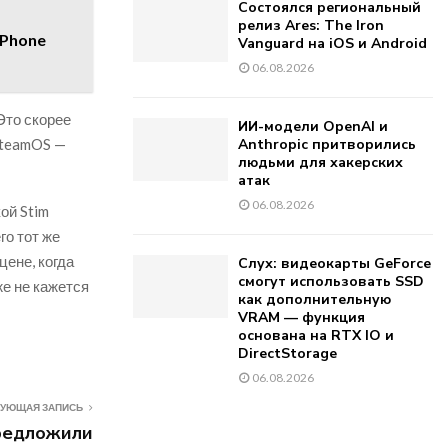
Состоялся региональный
релиз Ares: The Iron
iPhone
Vanguard на iOS и Android
06.08.2026
Это скорее
ИИ-модели OpenAI и
SteamOS —
Anthropic притворились
людьми для хакерских
атак
06.08.2026
ой Stim
го тот же
цене, когда
Слух: видеокарты GeForce
смогут использовать SSD
же не кажется
как дополнительную
VRAM — функция
основана на RTX IO и
DirectStorage
06.08.2026
УЮЩАЯ ЗАПИСЬ
редложили