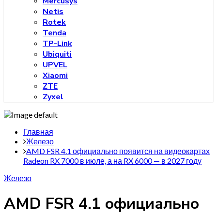
Mercusys
Netis
Rotek
Tenda
TP-Link
Ubiquiti
UPVEL
Xiaomi
ZTE
Zyxel
Главная
Железо
AMD FSR 4.1 официально появится на видеокартах
Radeon RX 7000 в июле, а на RX 6000 — в 2027 году
Железо
AMD FSR 4.1 официально