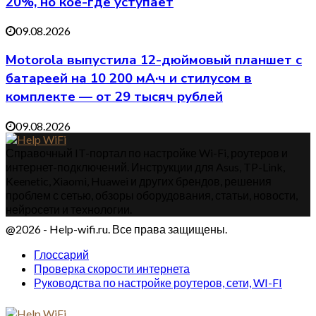
20%, но кое-где уступает
09.08.2026
Motorola выпустила 12-дюймовый планшет с
батареей на 10 200 мА·ч и стилусом в
комплекте — от 29 тысяч рублей
09.08.2026
Справочный IT-портал по настройке Wi-Fi, роутеров и
интернет-подключений. Инструкции для Asus, TP-Link,
Keenetic, Xiaomi, Huawei и других брендов, решения
проблем с сетью, обзоры оборудования, статьи, новости,
нейросети и технологии.
@2026 - Help-wifi.ru. Все права защищены.
Глоссарий
Проверка скорости интернета
Руководства по настройке роутеров, сети, WI-FI