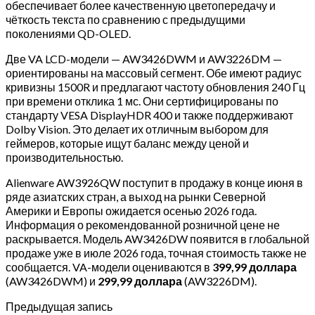
обеспечивает более качественную цветопередачу и
чёткость текста по сравнению с предыдущими
поколениями QD-OLED.
Две VA LCD-модели — AW3426DWM и AW3226DM —
ориентированы на массовый сегмент. Обе имеют радиус
кривизны 1500R и предлагают частоту обновления 240 Гц
при времени отклика 1 мс. Они сертифицированы по
стандарту VESA DisplayHDR 400 и также поддерживают
Dolby Vision. Это делает их отличным выбором для
геймеров, которые ищут баланс между ценой и
производительностью.
Alienware AW3926QW поступит в продажу в конце июня в
ряде азиатских стран, а выход на рынки Северной
Америки и Европы ожидается осенью 2026 года.
Информация о рекомендованной розничной цене не
раскрывается. Модель AW3426DW появится в глобальной
продаже уже в июле 2026 года, точная стоимость также не
сообщается. VA-модели оцениваются в
399,99 доллара
(AW3426DWM) и
299,99 доллара
(AW3226DM).
Предыдущая запись