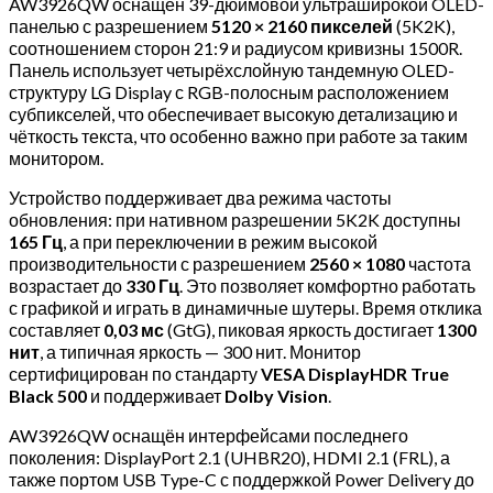
AW3926QW оснащён 39-дюймовой ультраширокой OLED-
панелью с разрешением
5120 × 2160 пикселей
(5K2K),
соотношением сторон 21:9 и радиусом кривизны 1500R.
Панель использует четырёхслойную тандемную OLED-
структуру LG Display с RGB-полосным расположением
субпикселей, что обеспечивает высокую детализацию и
чёткость текста, что особенно важно при работе за таким
монитором.
Устройство поддерживает два режима частоты
обновления: при нативном разрешении 5K2K доступны
165 Гц
, а при переключении в режим высокой
производительности с разрешением
2560 × 1080
частота
возрастает до
330 Гц
. Это позволяет комфортно работать
с графикой и играть в динамичные шутеры. Время отклика
составляет
0,03 мс
(GtG), пиковая яркость достигает
1300
нит
, а типичная яркость — 300 нит. Монитор
сертифицирован по стандарту
VESA DisplayHDR True
Black 500
и поддерживает
Dolby Vision
.
AW3926QW оснащён интерфейсами последнего
поколения: DisplayPort 2.1 (UHBR20), HDMI 2.1 (FRL), а
также портом USB Type-C с поддержкой Power Delivery до