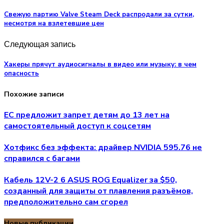
Свежую партию Valve Steam Deck распродали за сутки,
несмотря на взлетевшие цен
Следующая запись
Хакеры прячут аудиосигналы в видео или музыку: в чем
опасность
Похожие записи
ЕС предложит запрет детям до 13 лет на
самостоятельный доступ к соцсетям
Хотфикс без эффекта: драйвер NVIDIA 595.76 не
справился с багами
Кабель 12V-2 6 ASUS ROG Equalizer за $50,
созданный для защиты от плавления разъёмов,
предположительно сам сгорел
Новые публикации