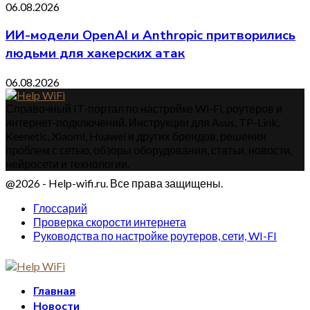
06.08.2026
ИИ-модели OpenAI и Anthropic притворились
людьми для хакерских атак
06.08.2026
Справочный IT-портал по настройке Wi-Fi, роутеров и
интернет-подключений. Инструкции для Asus, TP-Link,
Keenetic, Xiaomi, Huawei и других брендов, решения
проблем с сетью, обзоры оборудования, статьи, новости,
нейросети и технологии.
@2026 - Help-wifi.ru. Все права защищены.
Глоссарий
Проверка скорости интернета
Руководства по настройке роутеров, сети, WI-FI
Главная
Новости