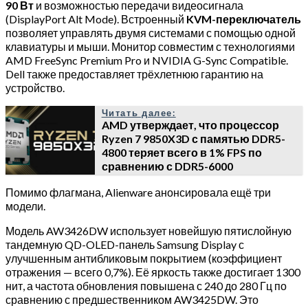
90 Вт
и возможностью передачи видеосигнала
(DisplayPort Alt Mode). Встроенный
KVM-переключатель
позволяет управлять двумя системами с помощью одной
клавиатуры и мыши. Монитор совместим с технологиями
AMD FreeSync Premium Pro и NVIDIA G-Sync Compatible.
Dell также предоставляет трёхлетнюю гарантию на
устройство.
Читать далее:
AMD утверждает, что процессор
Ryzen 7 9850X3D с памятью DDR5-
4800 теряет всего в 1% FPS по
сравнению с DDR5-6000
Помимо флагмана, Alienware анонсировала ещё три
модели.
Модель AW3426DW использует новейшую пятислойную
тандемную QD-OLED-панель Samsung Display с
улучшенным антибликовым покрытием (коэффициент
отражения — всего 0,7%). Её яркость также достигает 1300
нит, а частота обновления повышена с 240 до 280 Гц по
сравнению с предшественником AW3425DW. Это