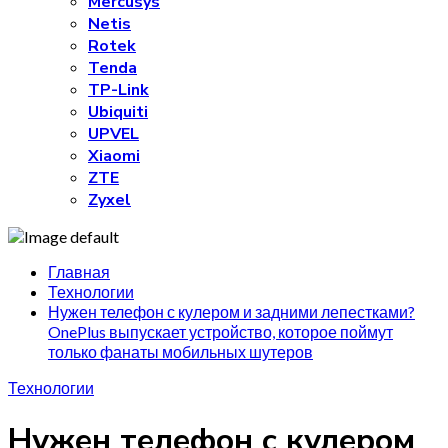
Mercusys
Netis
Rotek
Tenda
TP-Link
Ubiquiti
UPVEL
Xiaomi
ZTE
Zyxel
Главная
Технологии
Нужен телефон с кулером и задними лепестками?
OnePlus выпускает устройство, которое поймут
только фанаты мобильных шутеров
Технологии
Нужен телефон с кулером