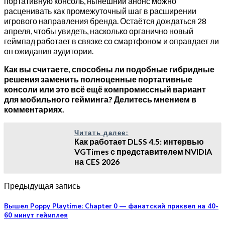
портативную консоль, нынешний анонс можно
расценивать как промежуточный шаг в расширении
игрового направления бренда. Остаётся дождаться 28
апреля, чтобы увидеть, насколько органично новый
геймпад работает в связке со смартфоном и оправдает ли
он ожидания аудитории.
Как вы считаете, способны ли подобные гибридные
решения заменить полноценные портативные
консоли или это всё ещё компромиссный вариант
для мобильного гейминга? Делитесь мнением в
комментариях.
Читать далее:
Как работает DLSS 4.5: интервью
VGTimes с представителем NVIDIA
на CES 2026
Предыдущая запись
Вышел Poppy Playtime: Chapter 0 — фанатский приквел на 40-
60 минут геймплея