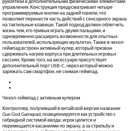
рукояткой и дополнительными физическими элементами
управления. Конструкция предусматривает четыре
программируемые кнопки на задней панели, что
позволяет перенести часть действий с сенсорного экрана
на тактильные клавиши. Такой подход должен облегчить
жизнь тем, кто привык играть двумя пальцами, и
одновременно расширить возможности для опытных
пользователей, использующих мультитач. Также в чехол-
геймпад встроен активный кулер, который призван
сдерживать нагрев корпуса при длительных игровых
сессиях. Кроме того, на аксессуаре присутствует
дополнительный порт USB-C, через который можно
заряжать сам смартфон, не снимая геймпад.
Чехол-геймпад с активным кулером
Контроллер, получивший в китайской версии название
Gun God Gamepad, позиционируется как устройство с
гибридной системой ввода: игрок целится и
перемещается касаниями по экрану, а за стрельбу и