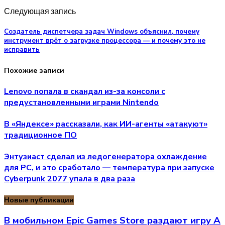
Следующая запись
Создатель диспетчера задач Windows объяснил, почему
инструмент врёт о загрузке процессора — и почему это не
исправить
Похожие записи
Lenovo попала в скандал из-за консоли с
предустановленными играми Nintendo
В «Яндексе» рассказали, как ИИ-агенты «атакуют»
традиционное ПО
Энтузиаст сделал из ледогенератора охлаждение
для PC, и это сработало — температура при запуске
Cyberpunk 2077 упала в два раза
Новые публикации
В мобильном Epic Games Store раздают игру A