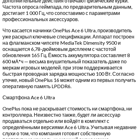
дополнительные действия отвечают физические курки.
Частота опроса геймпада, по предварительным данным,
достигает 1 000 Гц, что сопоставимо с параметрами
профессиональных аксессуаров.
Что касается начинки OnePlus Ace 6 Ultra, производитель
уже раскрыл ключевые спецификации. Аппарат построен
на флагманском чипсете MediaTek Dimensity 9500 и
оснащается 6,78-дюймовым дисплеем с частотой
обновления 165 Гц. Ёмкость аккумулятора составляет 8
600 мА*ч — весьма внушительный показатель даже по
меркам игровых моделей. при этом поддерживается
быстрая проводная зарядка мощностью 100 Вт. Согласно
утечке, новый OnePlus 16 может одним из первых получить
оперативную память LPDDR6.
Смартфона Ace 6 Ultra
OnePlus пока не раскрывает стоимость ни смартфона, ни
контроллера. Неизвестно также, будет ли аксессуар
продаваться отдельно или войдёт в комплект с
определёнными версиями Ace 6 Ultra. Учитывая недавние
слухи о том, что компания готовит собственную