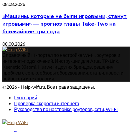
08.08.2026
«Машины, которые не были игровыми, станут
игровыми» — прогноз главы Take-Two на
ближайшие три года
08.08.2026
Справочный IT-портал по настройке Wi-Fi, роутеров и
интернет-подключений. Инструкции для Asus, TP-Link,
Keenetic, Xiaomi, Huawei и других брендов, решения
проблем с сетью, обзоры оборудования, статьи, новости,
нейросети и технологии.
@2026 - Help-wifi.ru. Все права защищены.
Глоссарий
Проверка скорости интернета
Руководства по настройке роутеров, сети, WI-FI