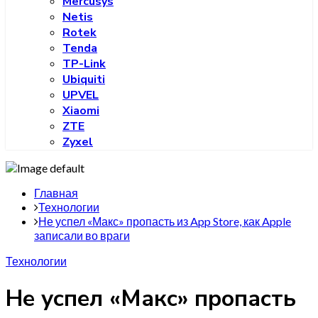
Mercusys
Netis
Rotek
Tenda
TP-Link
Ubiquiti
UPVEL
Xiaomi
ZTE
Zyxel
Главная
Технологии
Не успел «Макс» пропасть из App Store, как Apple
записали во враги
Технологии
Не успел «Макс» пропасть