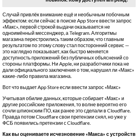
Случай привлёк внимание ещё и необычным побочным
эффектом: если сейчас в поиске App Store ввести запрос
«Макс», первой строкой выдачи оказывается не
одноимённый мессенджер, а Telegram. Алгоритмы
магазина перестроились таким образом, что главным
результатом по этому слову стал посторонний сервис —
это наглядно показывает, как быстро меняется
доступность приложений без публичных объяснений со
стороны платформы. Ни Apple, ни разработчики пока не
дали официального заключения о том, нарушил ли «Макс»
какие-либо правила магазина.
Вот что выдает App Store если ввести запрос «Макс»
Учитывая обилие данных, которые собирает «Макс» и
другие российские приложения, то волне вероятно его
сочли шпионским ПО, как ранее это сделали в Cloudflare.
Правда потом Cloudflare свои претензии снял, но уже у
ФСБ появились претензии с Cloudflare.
Как вы оцениваете исчезновение «Макса» с устройств