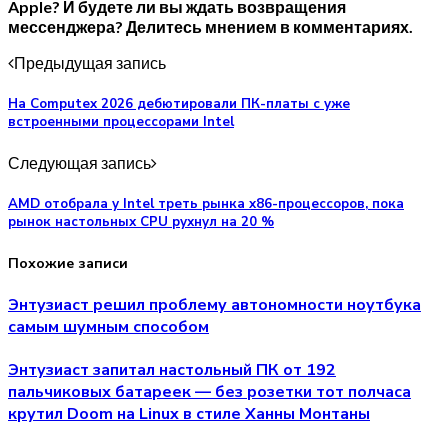
Apple? И будете ли вы ждать возвращения
мессенджера? Делитесь мнением в комментариях.
Предыдущая запись
На Computex 2026 дебютировали ПК-платы с уже
встроенными процессорами Intel
Следующая запись
AMD отобрала у Intel треть рынка x86-процессоров, пока
рынок настольных CPU рухнул на 20 %
Похожие записи
Энтузиаст решил проблему автономности ноутбука
самым шумным способом
Энтузиаст запитал настольный ПК от 192
пальчиковых батареек — без розетки тот полчаса
крутил Doom на Linux в стиле Ханны Монтаны