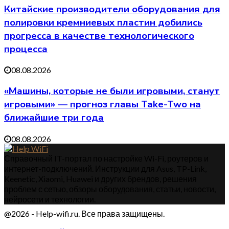
Китайские производители оборудования для
полировки кремниевых пластин добились
прогресса в качестве технологического
процесса
08.08.2026
«Машины, которые не были игровыми, станут
игровыми» — прогноз главы Take-Two на
ближайшие три года
08.08.2026
Справочный IT-портал по настройке Wi-Fi, роутеров и
интернет-подключений. Инструкции для Asus, TP-Link,
Keenetic, Xiaomi, Huawei и других брендов, решения
проблем с сетью, обзоры оборудования, статьи, новости,
нейросети и технологии.
@2026 - Help-wifi.ru. Все права защищены.