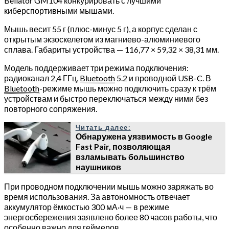
Bellator GM104 конкурировать с лучшими
киберспортивными мышами.
Мышь весит 55 г (плюс-минус 5 г), а корпус сделан с
открытым экзоскелетом из магниево-алюминиевого
сплава. Габариты устройства — 116,77 × 59,32 × 38,31 мм.
Модель поддерживает три режима подключения:
радиоканал 2,4 ГГц,
Bluetooth
5.2 и проводной USB-C. В
Bluetooth
-режиме мышь можно подключить сразу к трём
устройствам и быстро переключаться между ними без
повторного сопряжения.
Читать далее:
Обнаружена уязвимость в Google
Fast Pair, позволяющая
взламывать большинство
наушников
При проводном подключении мышь можно заряжать во
время использования. За автономность отвечает
аккумулятор ёмкостью 300 мА·ч — в режиме
энергосбережения заявлено более 80 часов работы, что
особенно важно для геймеров.