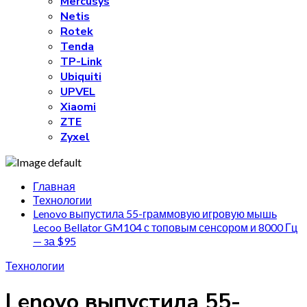
Mercusys
Netis
Rotek
Tenda
TP-Link
Ubiquiti
UPVEL
Xiaomi
ZTE
Zyxel
Главная
Технологии
Lenovo выпустила 55-граммовую игровую мышь
Lecoo Bellator GM104 с топовым сенсором и 8000 Гц
— за $95
Технологии
Lenovo выпустила 55-