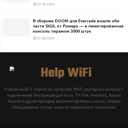
07.08.2026
В сборник DOOM для Evercade вошли обе
части SIGIL от Ромеро — и лимитированная
консоль тиражом 3000 штук
07.08.2026
Справочный IT-портал по настройке Wi-Fi, роутеров и интернет-
подключений. Инструкции для Asus, TP-Link, Keenetic, Xiaomi,
Huawei и других брендов, решения проблем с сетью, обзоры
оборудования, статьи, новости, нейросети и технологии.