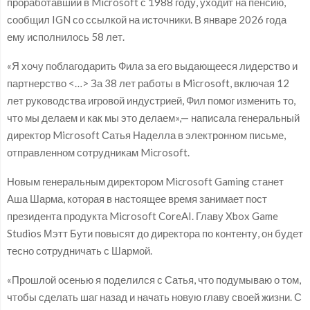
проработавший в Microsoft с 1988 году, уходит на пенсию,
сообщил IGN со ссылкой на источники. В январе 2026 года
ему исполнилось 58 лет.
«Я хочу поблагодарить Фила за его выдающееся лидерство и
партнерство <…> За 38 лет работы в Microsoft, включая 12
лет руководства игровой индустрией, Фил помог изменить то,
что мы делаем и как мы это делаем»,— написала генеральный
директор Microsoft Сатья Наделла в электронном письме,
отправленном сотрудникам Microsoft.
Новым генеральным директором Microsoft Gaming станет
Аша Шарма, которая в настоящее время занимает пост
президента продукта Microsoft CoreAI. Главу Xbox Game
Studios Мэтт Бути повысят до директора по контенту, он будет
тесно сотрудничать с Шармой.
«Прошлой осенью я поделился с Сатья, что подумываю о том,
чтобы сделать шаг назад и начать новую главу своей жизни. С