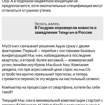
USB-A в подобной бюджетной концепции не
предполагается, хотя окончательные спецификации могут
отличаться от ранних утечек.
Читать далее:
В Госдуме опровергли новости о
замедлении Telegram в России
MyDrivers связывает решение Apple сразу с двумя
факторами. Первый — перебои с поставками базовых
конфигураций Mac mini, наблюдаемые в последние
кварталы, а второй, более весомый, — коммерческий
успех линейки ноутбуков MacBook Neo. Компания
увидела, что при агрессивной цене спрос на macOS-
устройства кратно превышает прогнозы, и теперь
стремится перенести эту модель на настольный сегмент.
Компьютер на процессоре от смартфона, хотели бы себе
такой?
Текущий Mac mini в минимальной комплектации стартует с
отметки $599 (около 45 000 рублей) и если слухи о цене в