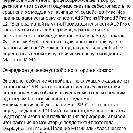
десктопа, что позволит ощутимо снизить себестоимость по
сравнению с моделями на чипах M-семейства. Mac Neo
приписывают установку чипсета A19 Pro из iPhone 17 Pro и
12 ГБ оперативной памяти. Производительности A19 Pro с
запасом хватит на веб-серфинг, офисные пакеты,
потоковое воспроизведение контента и работу с почтой.
Фактически Apple целится в аудиторию, которой нужен
настольный macOS-компьютер для дома или учебы без
переплаты за избыточную вычислительную мощность
Mac mini на M4.
Очередное дешёвое устройство от Apple в кризис?
Энергопотребление устройства, по слухам, укладывается
в скромные 35 Вт, что позволяет сделать блок питания
встроенным либо обойтись очень компактным внешним
адаптером. Портовый набор, ожидаемо,
минималистичный: два разъема USB-C со скоростью
передачи данных 10 Гбит/с, вероятно, именно через них
будет организовано и подключение периферии, и вывод
изображения на монитор (с поддержкой протокола
DisplayPort Alt Mode). Наличие HDMI или классического