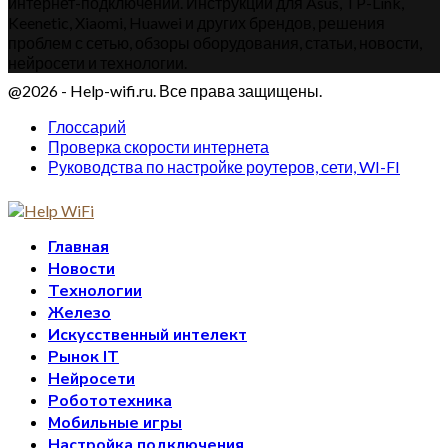
интернет-подключений. Инструкции для Asus, TP-Link,
Keenetic, Xiaomi, Huawei и других брендов, решения
проблем с сетью, обзоры оборудования, статьи, новости,
нейросети и технологии.
@2026 - Help-wifi.ru. Все права защищены.
Глоссарий
Проверка скорости интернета
Руководства по настройке роутеров, сети, WI-FI
Главная
Новости
Технологии
Железо
Искусственный интелект
Рынок IT
Нейросети
Робототехника
Мобильные игры
Настройка подключения