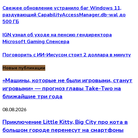
Свежее обновление устранило баг Windows 11,
раздувающий CapabilityAccessManager.db-wal до
500 ГБ
IGN узнал об уходе на пенсию гендиректора
Microsoft Gaming Спенсера
Поговорить с ИИ-Иисусом стоит 2 доллара в минуту
Новые публикации
«Машины, которые не были игровыми, станут
игровыми» — прогноз главы Take-Two на
ближайшие три года
08.08.2026
Приключение Little Kitty, Big City про кота в
большом городе перенесут на смартфоны