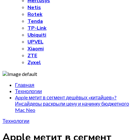
Mercusys
Netis
Rotek
Tenda
TP-Link
Ubiquiti
UPVEL
Xiaomi
ZTE
Zyxel
Главная
Технологии
Apple метит в сегмент дешёвых «китайцев»?
Инсайдеры раскрыли цену и начинку бюджетного
Mac Neo
Технологии
Apple метит в сегмент