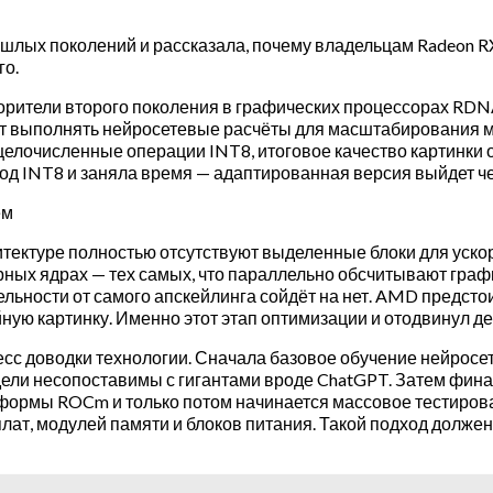
рошлых поколений и рассказала, почему владельцам Radeon 
го.
рители второго поколения в графических процессорах RDNA 4
яет выполнять нейросетевые расчёты для масштабирования 
лочисленные операции INT8, итоговое качество картинки об
од INT8 и заняла время — адаптированная версия выйдет че
ем
итектуре полностью отсутствуют выделенные блоки для ускор
ых ядрах — тех самых, что параллельно обсчитывают график
льности от самого апскейлинга сойдёт на нет. AMD предстои
ную картинку. Именно этот этап оптимизации и отодвинул де
 доводки технологии. Сначала базовое обучение нейросети п
ели несопоставимы с гигантами вроде ChatGPT. Затем фина
формы ROCm и только потом начинается массовое тестирова
ат, модулей памяти и блоков питания. Такой подход должен