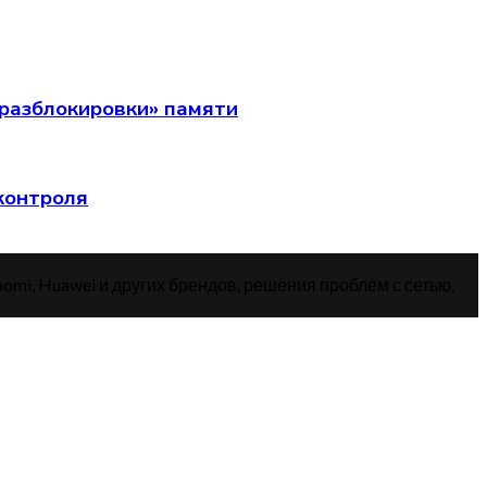
разблокировки» памяти
 контроля
aomi, Huawei и других брендов, решения проблем с сетью,