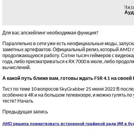
Чит
Ауд
Для вас апскейлинг необходимая функция?
Параллельно в сети уже есть неофициальные моды, запуска
заметных артефактов. Официальный релиз, который AMD пл
продолжающуюся работу. Сотни тысяч геймеров с видеока
года, либо присматриваться к RX 7000 в июле, либо продо
вычислений.
А какой путь ближе вам, готовы ждать FSR 4.1 на сво
Тест по теме 10 вопросов SkyGrabber 25 июня 2022 В посл
особенно в 4К и на большом телевизоре, и можно гулять п
тесте? Начать
Предыдущая запись
AMD решила пожертвовать встроенной графикой ради ИИ в бу