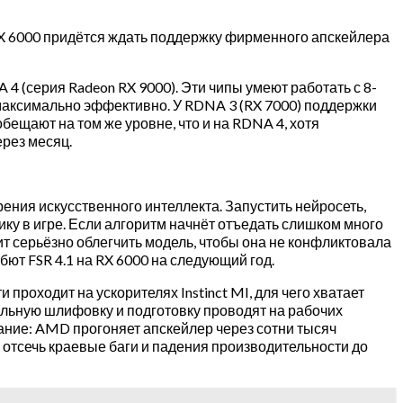
RX 6000 придётся ждать поддержку фирменного апскейлера
 (серия Radeon RX 9000). Эти чипы умеют работать с 8-
максимально эффективно. У RDNA 3 (RX 7000) поддержки
ещают на том же уровне, что и на RDNA 4, хотя
рез месяц.
ения искусственного интеллекта. Запустить нейросеть,
у в игре. Если алгоритм начнёт отъедать слишком много
т серьёзно облегчить модель, чтобы она не конфликтовала
бют FSR 4.1 на RX 6000 на следующий год.
роходит на ускорителях Instinct MI, для чего хватает
льную шлифовку и подготовку проводят на рабочих
ние: AMD прогоняет апскейлер через сотни тысяч
 отсечь краевые баги и падения производительности до