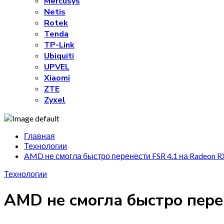
Mercusys
Netis
Rotek
Tenda
TP-Link
Ubiquiti
UPVEL
Xiaomi
ZTE
Zyxel
Главная
Технологии
AMD не смогла быстро перенести FSR 4.1 на Radeon R
Технологии
AMD не смогла быстро пере