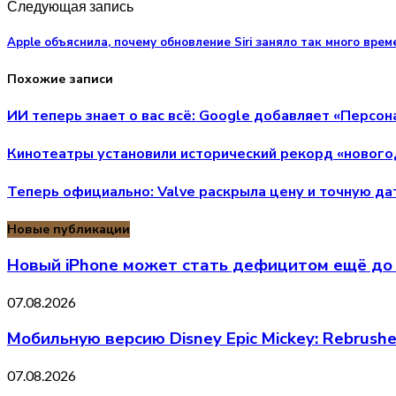
Следующая запись
Apple объяснила, почему обновление Siri заняло так много врем
Похожие записи
ИИ теперь знает о вас всё: Google добавляет «Персо
Кинотеатры установили исторический рекорд «нового
Теперь официально: Valve раскрыла цену и точную да
Новые публикации
Новый iPhone может стать дефицитом ещё до 
07.08.2026
Мобильную версию Disney Epic Mickey: Rebrus
07.08.2026