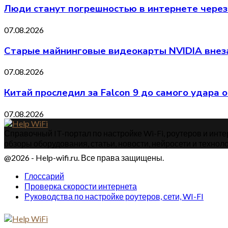
Люди станут погрешностью в интернете через
07.08.2026
Старые майнинговые видеокарты NVIDIA внеза
07.08.2026
Китай проследил за Falcon 9 до самого удара 
07.08.2026
Справочный IT-портал по настройке Wi-Fi, роутеров и интер
обзоры оборудования, статьи, новости, нейросети и техноло
@2026 - Help-wifi.ru. Все права защищены.
Глоссарий
Проверка скорости интернета
Руководства по настройке роутеров, сети, WI-FI