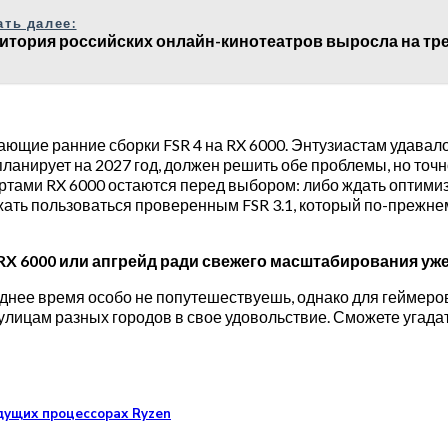
ать далее:
итория российских онлайн-кинотеатров выросла на тр
ющие ранние сборки FSR 4 на RX 6000. Энтузиастам удавало
анирует на 2027 год, должен решить обе проблемы, но точн
ртами RX 6000 остаются перед выбором: либо ждать оптим
лжать пользоваться проверенным FSR 3.1, который по-прежн
ей RX 6000 или апгрейд ради свежего масштабирования у
еднее время особо не попутешествуешь, однако для геймеров
о улицам разных городов в свое удовольствие. Сможете уга
дущих процессорах Ryzen