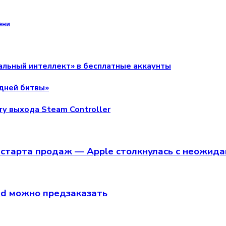
ени
нальный интеллект» в бесплатные аккаунты
дней битвы»
ту выхода Steam Controller
старта продаж — Apple столкнулась с неожид
hed можно предзаказать