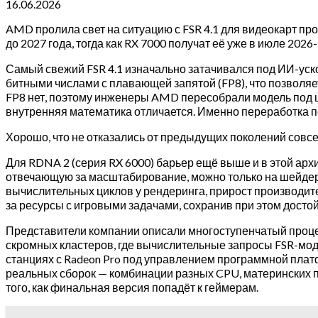
16.06.2026
AMD пролила свет на ситуацию с FSR 4.1 для видеокарт п
до 2027 года, тогда как RX 7000 получат её уже в июле 2026-
Самый свежий FSR 4.1 изначально затачивался под ИИ-уско
битными числами с плавающей запятой (FP8), что позвол
FP8 нет, поэтому инженеры AMD пересобрали модель под це
внутренняя математика отличается. Именно переработка п
Хорошо, что не отказались от предыдущих поколений совс
Для RDNA 2 (серия RX 6000) барьер ещё выше и в этой арх
отвечающую за масштабирование, можно только на шейдерн
вычислительных циклов у рендеринга, прирост производите
за ресурсы с игровыми задачами, сохранив при этом достой
Представители компании описали многоступенчатый процесс
скромных кластеров, где вычислительные запросы FSR-мод
станциях с Radeon Pro под управлением программной плат
реальных сборок — комбинации разных CPU, материнских пл
того, как финальная версия попадёт к геймерам.