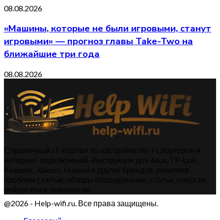
08.08.2026
«Машины, которые не были игровыми, станут
игровыми» — прогноз главы Take-Two на
ближайшие три года
08.08.2026
Справочный IT-портал по настройке Wi-Fi, роутеров и
интернет-подключений. Инструкции для Asus, TP-Link,
Keenetic, Xiaomi, Huawei и других брендов, решения
проблем с сетью, обзоры оборудования, статьи, новости,
нейросети и технологии.
@2026 - Help-wifi.ru. Все права защищены.