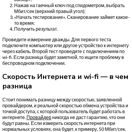
Нажав на гаечный ключ под спидометром, выбрать
Мбит/сек (верхний правый угол);
«Начать тестирование». Сканирование займет какое-
то время;
Получить результат.
Проведите измерение дважды. Для первого теста
подключите компьютер или другое устройство к интернету
через кабель. Второй тест проведите с подключением по
wi-fi. Если разница будет заметной, то ищите проблему в
беспроводном подключении.
Скорость Интернета и wi-fi — в чем
разница
Стоит понимать разницу между скоростью, заявленной
провайдером, и реальной скоростью обмена устройства и
точкой доступа, с которой пользователь будет работать в
интернете.
Провайдер
никогда не даст гарантию, что они
будут равны. Если измерить скорость интернета при
нормальных условиях, она будет, к примеру, 50 Мбит/сек.