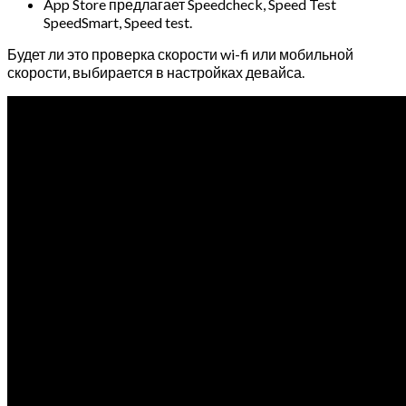
App Store предлагает Speedcheck, Speed Test
SpeedSmart, Speed test.
Будет ли это проверка скорости wi-fi или мобильной
скорости, выбирается в настройках девайса.