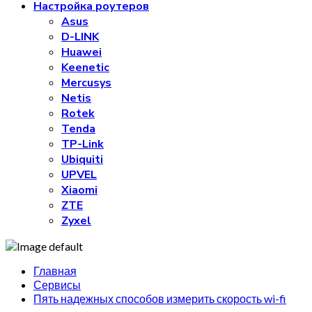
Настройка роутеров
Asus
D-LINK
Huawei
Keenetic
Mercusys
Netis
Rotek
Tenda
TP-Link
Ubiquiti
UPVEL
Xiaomi
ZTE
Zyxel
Главная
Сервисы
Пять надежных способов измерить скорость wi-fi