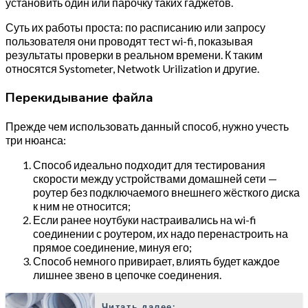
установить один или парочку таких гаджетов.
Суть их работы проста: по расписанию или запросу
пользователя они проводят тест wi-fi, показывая
результаты проверки в реальном времени. К таким
относятся Systometer, Netwotk Urilization и другие.
Перекидывание файла
Прежде чем использовать данный способ, нужно учесть
три нюанса:
Способ идеально подходит для тестирования
скорости между устройствами домашней сети —
роутер без подключаемого внешнего жёсткого диска
к ним не относится;
Если ранее ноутбуки настраивались на wi-fi
соединении с роутером, их надо перенастроить на
прямое соединение, минуя его;
Способ немного привирает, влиять будет каждое
лишнее звено в цепочке соединения.
Читать далее: