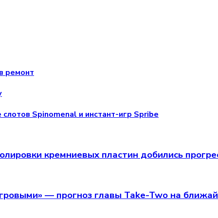
в ремонт
у
 слотов Spinomenal и инстант-игр Spribe
олировки кремниевых пластин добились прогрес
игровыми» — прогноз главы Take-Two на ближа