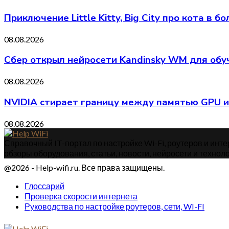
Приключение Little Kitty, Big City про кота в
08.08.2026
Сбер открыл нейросети Kandinsky WM для обу
08.08.2026
NVIDIA стирает границу между памятью GPU и
08.08.2026
Справочный IT-портал по настройке Wi-Fi, роутеров и интер
обзоры оборудования, статьи, новости, нейросети и техноло
@2026 - Help-wifi.ru. Все права защищены.
Глоссарий
Проверка скорости интернета
Руководства по настройке роутеров, сети, WI-FI