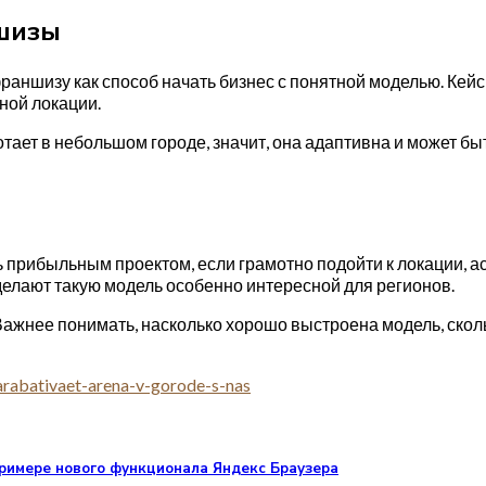
ншизы
раншизу как способ начать бизнес с понятной моделью. Кейс
ьной локации.
отает в небольшом городе, значит, она адаптивна и может бы
ь прибыльным проектом, если грамотно подойти к локации, а
делают такую модель особенно интересной для регионов.
Важнее понимать, насколько хорошо выстроена модель, сколь
arabativaet-arena-v-gorode-s-nas
примере нового функционала Яндекс Браузера