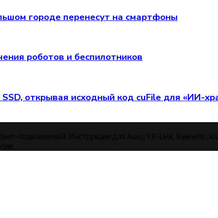
 большом городе перенесут на смартфоны
чения роботов и беспилотников
 SSD, открывая исходный код cuFile для «ИИ-х
нет-подключений. Инструкции для Asus, TP-Link, Keenetic, Xi
гии.