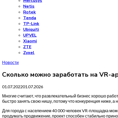
Mercusys
Netis
Rotek
Tenda
TP-Link
Ubiquiti
UPVEL
Xiaomi
ZTE
Zyxel
Новости
Сколько можно заработать на VR-ар
01.07.2022
01.07.2026
Многие считают, что развлекательный бизнес хорошо работ
быстро занять свою нишу, потому что конкуренция ниже, а
Для города с населением 40 000 человек VR-площадка может
продумать продвижение, проект способен стабильно прино