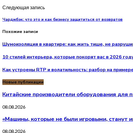
Следующая запись
Чарджбэк: что это и как бизнесу защититься от возвратов
Похожие записи
Шумоизоляция в квартире: как жить тише, не разруши
10 стилей интерьера, которые покорят вас в 2026 год
Как устроены RTP и волатильность: разбор на примере
Новые публикации
Китайские производители оборудования для п
08.08.2026
«Машины, которые не были игровыми, станут 
08.08.2026