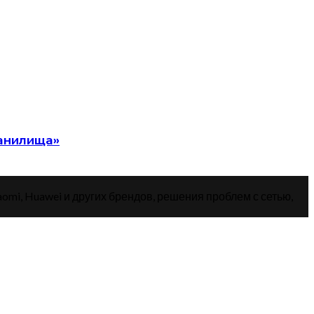
ранилища»
aomi, Huawei и других брендов, решения проблем с сетью,