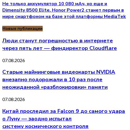
Не только аккумулятор 10 080 мАч, но еще и
Dimensity 8500 Elite. Honor Power2 станет первым в
мире смартфоном на базе этой платформы MediaTek
Новые публикации
Люди станут погрешностью в интернете
через пять лет — финдиректор Cloudflare
07.08.2026
Старые майнинговые видеокарты NVIDIA
внезапно подорожали в 10 раз после
неожиданной «разблокировки» памяти
07.08.2026
Китай проследил за Falcon 9 до самого удара
о Луну — заодно испытал
систему космического контроля