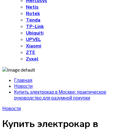
Mercusys
Netis
Rotek
Tenda
TP-Link
Ubiquiti
UPVEL
Xiaomi
ZTE
Zyxel
Главная
Новости
Купить электрокар в Москве: практическое
руководство для разумной покупки
Новости
Купить электрокар в