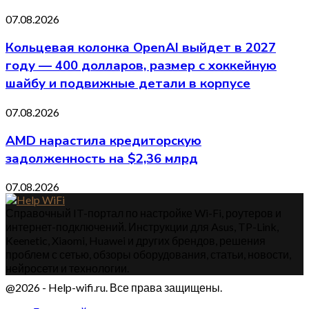
07.08.2026
Кольцевая колонка OpenAI выйдет в 2027
году — 400 долларов, размер с хоккейную
шайбу и подвижные детали в корпусе
07.08.2026
AMD нарастила кредиторскую
задолженность на $2,36 млрд
07.08.2026
Справочный IT-портал по настройке Wi-Fi, роутеров и
интернет-подключений. Инструкции для Asus, TP-Link,
Keenetic, Xiaomi, Huawei и других брендов, решения
проблем с сетью, обзоры оборудования, статьи, новости,
нейросети и технологии.
@2026 - Help-wifi.ru. Все права защищены.