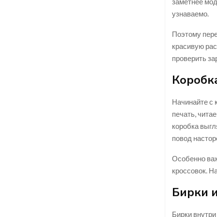
заметнее мод
узнаваемо.
Поэтому перед
красивую рас
проверить за
Коробка
Начинайте с 
печать, читае
коробка выгл
повод настор
Особенно важ
кроссовок. Н
Бирки 
Бирки внутри