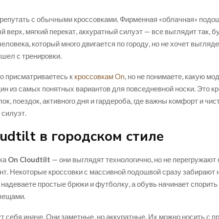
репутать с обычными кроссовками. Фирменная «облачная» подо
й верх, мягкий перекат, аккуратный силуэт — все выглядит так, б
еловека, который много двигается по городу, но не хочет выгляде
ышел с тренировки.
о присматриваетесь к
кроссовкам On
, но не понимаете, какую мо
один из самых понятных вариантов для повседневной носки. Это к
лок, поездок, активного дня и гардероба, где важны комфорт и чис
силуэт.
udtilt в городском стиле
ка
On Cloudtilt
— они выглядят технологично, но не перегружают 
т. Некоторые кроссовки с массивной подошвой сразу забирают н
 надеваете простые брюки и футболку, а обувь начинает спорить
вещами.
дут себя иначе. Они заметные, но аккуратные. Их можно носить с 