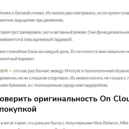
лиже к беговой логике. Их можно рассматривать, если нужен пла
мичное ощущение при движении.
ория про тренировки, зал и активный режим. Они функциональнее,
траиваются в повседневный гардероб.
ее спокойная база на каждый день. Если хочется максимально 
понятный вариант.
dtilt
— это как раз баланс между lifestyle и технологичной обувью
ременно, но не слишком спортивно. Их можно носить не только с 
ыми брюками, а с полноценным городским гардеробом.
оверить оригинальность On Clou
 покупкой
та же история, что раньше была с популярными New Balance, Nike 