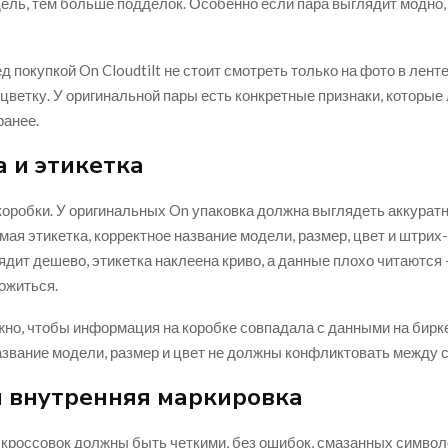
ель, тем больше подделок. Особенно если пара выглядит модно, 
 покупкой On Cloudtilt не стоит смотреть только на фото в лент
цветку. У оригинальной пары есть конкретные признаки, которые
ранее.
 и этикетка
коробки. У оригинальных On упаковка должна выглядеть аккуратн
мая этикетка, корректное название модели, размер, цвет и штрих
ядит дешево, этикетка наклеена криво, а данные плохо читаются 
ожиться.
но, чтобы информация на коробке совпадала с данными на бирк
азвание модели, размер и цвет не должны конфликтовать между с
и внутренняя маркировка
 кроссовок должны быть четкими, без ошибок, смазанных символ