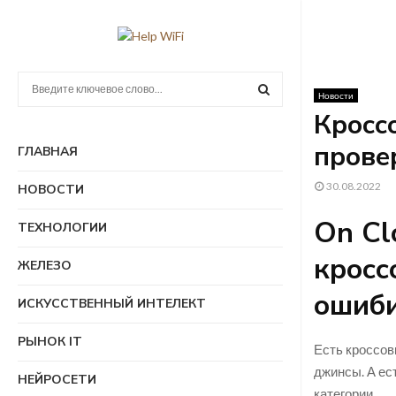
П
Новости
о
Кроссо
и
П
с
прове
ГЛАВНАЯ
к
О
:
30.08.2022
НОВОСТИ
И
On Cl
ТЕХНОЛОГИИ
С
кросс
ЖЕЛЕЗО
К
ошиби
ИСКУССТВЕННЫЙ ИНТЕЛЕКТ
РЫНОК IT
Есть кроссов
джинсы. А ес
НЕЙРОСЕТИ
категории.