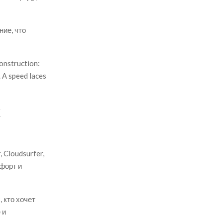
ние, что
onstruction:
 А speed laces
х
 Cloudsurfer,
мфорт и
 кто хочет
 и