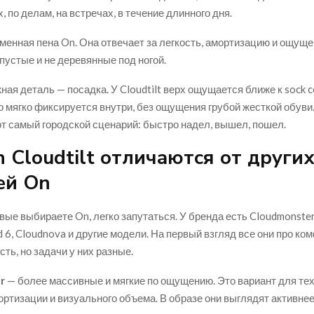
 по делам, на встречах, в течение длинного дня.
енная пена On. Она отвечает за легкость, амортизацию и ощуще
 пустые и не деревянные под ногой.
ая деталь — посадка. У Cloudtilt верх ощущается ближе к sock c
о мягко фиксируется внутри, без ощущения грубой жесткой обуви.
т самый городской сценарий: быстро надел, вышел, пошел.
 Cloudtilt отличаются от други
ей On
вые выбираете On, легко запутаться. У бренда есть Cloudmonster,
d 6, Cloudnova и другие модели. На первый взгляд все они про ко
ть, но задачи у них разные.
r
— более массивные и мягкие по ощущению. Это вариант для тех,
ртизации и визуального объема. В образе они выглядят активнее