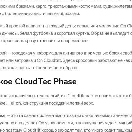
рокими брюками, карго, трикотажными костюмами, худи, жилетам
е с более минималистичными образами.
мый простой вариант на каждый день: серые или молочные On Clo
 джинсы, белая футболка и короткая куртка. Образ не выглядит 
ы кроссовок сразу становится современнее.
рий — городская униформа для активного дня: черные брюки своб
ет или ветровка и On Cloudtilt. Здесь кроссовки работают не как
ра, а как часть технологичного образа.
кое CloudTec Phase
колько ключевых технологий, и в Cloudtilt важно понимать хотя б
ase
,
Helion
, конструкция посадки и легкий верх.
ase
— это та самая система амортизации с «облачными» элемент
уально она делает On узнаваемыми, а по ощущениям дает мягкий
о поэтому Cloudtilt хорошо заходят тем, кто много ходит пешком: