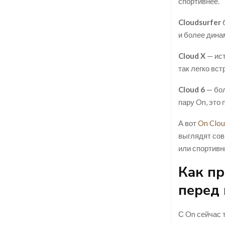
спортивнее.
Cloudsurfer
б
и более дина
Cloud X
— ист
так легко вс
Cloud 6
— бол
пару On, это 
А вот
On Clou
выглядят сов
или спортивн
Как пр
перед
С On сейчас 