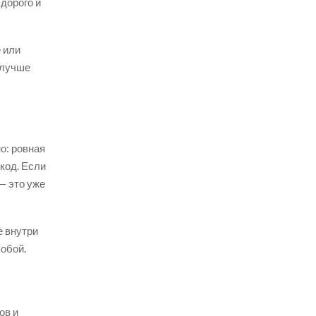
дорого и
е или
 лучше
о: ровная
-код. Если
— это уже
е внутри
обой.
ов и