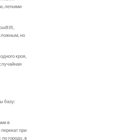
и, легкими
udtilt,
сложным, но
одного кроя,
 случайная
ы базу:
ами в
 перекат при
 по городу, в