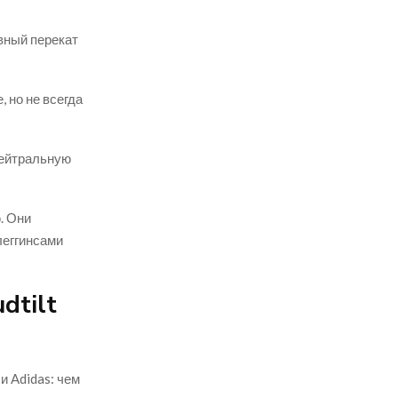
вный перекат
 но не всегда
нейтральную
. Они
леггинсами
dtilt
и Adidas: чем