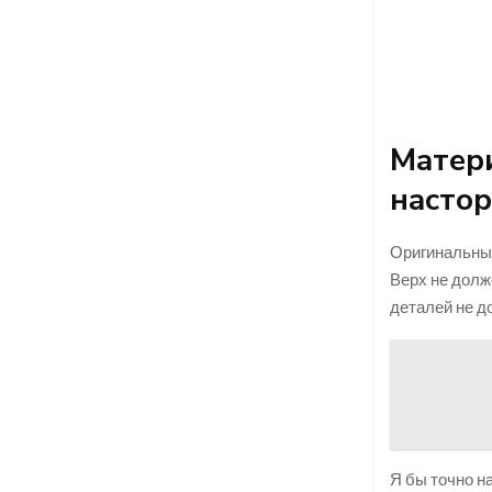
Матери
насто
Оригинальные
Верх не долж
деталей не д
Я бы точно н