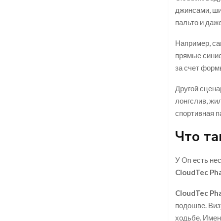
джинсами, ши
пальто и даж
Например, са
прямые синие
за счет форм
Другой сцена
лонгслив, жил
спортивная па
Что та
У On есть нес
CloudTec Ph
CloudTec Ph
подошве. Виз
ходьбе. Именн