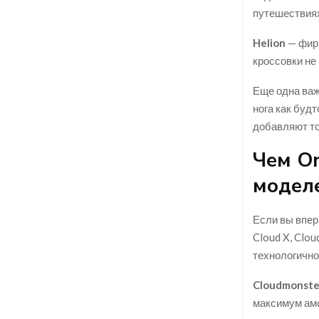
путешествиях,
Helion
— фирм
кроссовки не
Еще одна важн
нога как будт
добавляют то
Чем On
модел
Если вы впер
Cloud X, Clou
технологичнос
Cloudmonste
максимум амо