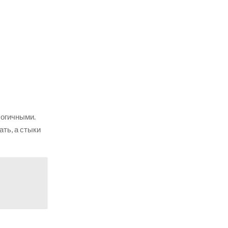
логичными.
ть, а стыки