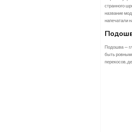
странного шр
название мод
напечатали н
Подошв
Подошва — гл
быть ровными
перекосов, д