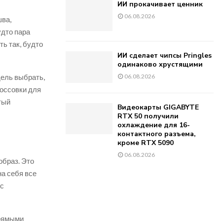
ИИ прокачивает ценник
06.08.2026
шва,
удто пара
ть так, будто
ИИ сделает чипсы Pringles
одинаково хрустящими
дель выбрать,
06.08.2026
россовки для
тый
Видеокарты GIGABYTE
RTX 50 получили
охлаждение для 16-
контактного разъема,
кроме RTX 5090
06.08.2026
образ. Это
а себя все
 с
прямыми