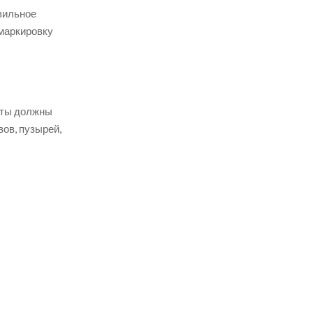
вильное
 маркировку
нты должны
ов, пузырей,