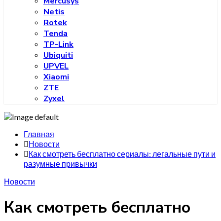
Mercusys
Netis
Rotek
Tenda
TP-Link
Ubiquiti
UPVEL
Xiaomi
ZTE
Zyxel
Главная
Новости
Как смотреть бесплатно сериалы: легальные пути и
разумные привычки
Новости
Как смотреть бесплатно