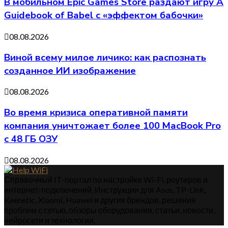
В мобильном Epic Games Store раздают игру A
Guidebook of Babel с «эффектом бабочки»
08.08.2026
Виной всему милое личико: как распознать
созданное ИИ изображение
08.08.2026
Во время кризиса оперативной памяти
компания уничтожает более 100 MacBook Pro
с 48 ГБ ОЗУ
08.08.2026
Справочный IT-портал по настройке Wi-Fi, роутеров и
интернет-подключений. Инструкции для Asus, TP-Link,
Keenetic, Xiaomi, Huawei и других брендов, решения
проблем с сетью, обзоры оборудования, статьи, новости,
нейросети и технологии.