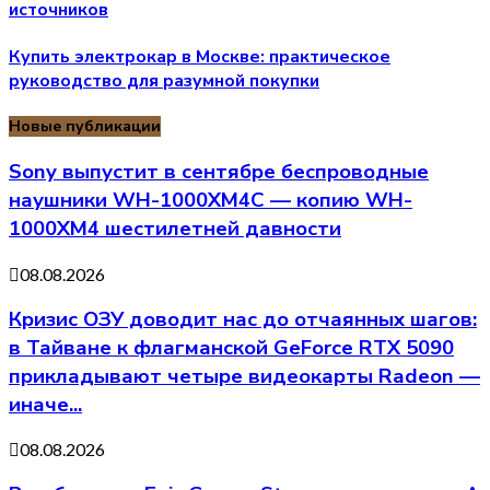
источников
Купить электрокар в Москве: практическое
руководство для разумной покупки
Новые публикации
Sony выпустит в сентябре беспроводные
наушники WH-1000XM4C — копию WH-
1000XM4 шестилетней давности
08.08.2026
Кризис ОЗУ доводит нас до отчаянных шагов:
в Тайване к флагманской GeForce RTX 5090
прикладывают четыре видеокарты Radeon —
иначе...
08.08.2026