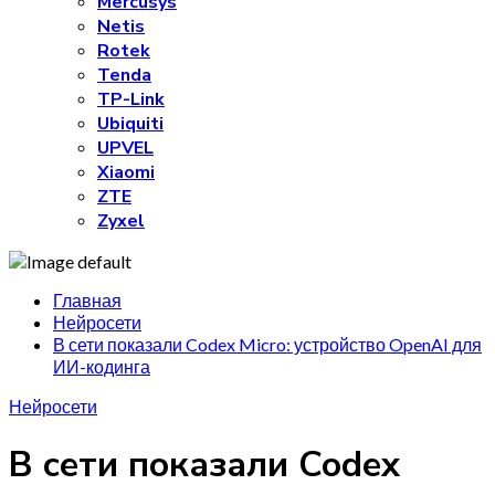
Mercusys
Netis
Rotek
Tenda
TP-Link
Ubiquiti
UPVEL
Xiaomi
ZTE
Zyxel
Главная
Нейросети
В сети показали Codex Micro: устройство OpenAI для
ИИ-кодинга
Нейросети
В сети показали Codex