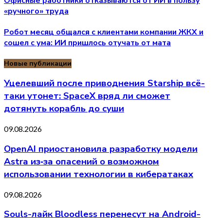
Офисные работники отказываются от ИИ в пользу
«ручного» труда
Робот месяц общался с клиентами компании ЖКХ и
сошел с ума: ИИ пришлось отучать от мата
Новые публикации
Уцелевший после приводнения Starship всё-
таки утонет: SpaceX вряд ли сможет
дотянуть корабль до суши
09.08.2026
OpenAI приостановила разработку модели
Astra из‑за опасений о возможном
использовании технологии в кибератаках
09.08.2026
Souls-лайк Bloodless перенесут на Android-