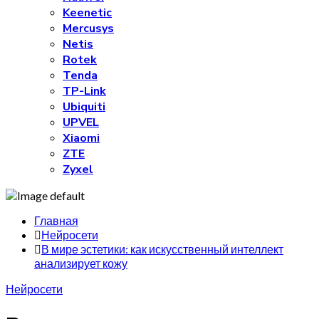
Keenetic
Mercusys
Netis
Rotek
Tenda
TP-Link
Ubiquiti
UPVEL
Xiaomi
ZTE
Zyxel
Главная
Нейросети
В мире эстетики: как искусственный интеллект
анализирует кожу
Нейросети