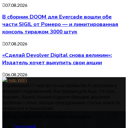
07.08.2026
В сборник DOOM для Evercade вошли обе
части SIGIL от Ромеро — и лимитированная
консоль тиражом 3000 штук
07.08.2026
«Сделай Devolver Digital снова великим»:
Издатель хочет выкупить свои акции
06.08.2026
Справочный IT-портал по настройке Wi-Fi, роутеров и
интернет-подключений. Инструкции для Asus, TP-Link,
Keenetic, Xiaomi, Huawei и других брендов, решения
проблем с сетью, обзоры оборудования, статьи, новости,
нейросети и технологии.
@2026 - Help-wifi.ru. Все права защищены.
Глоссарий