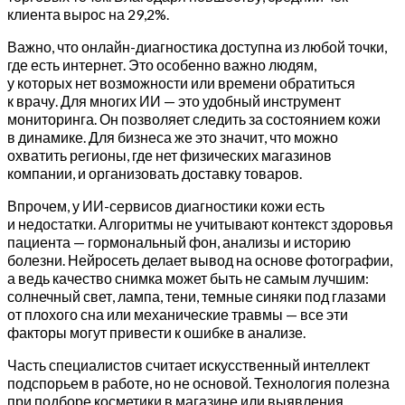
клиента вырос на 29,2%.
Важно, что онлайн-диагностика доступна из любой точки,
где есть интернет. Это особенно важно людям,
у которых нет возможности или времени обратиться
к врачу. Для многих ИИ — это удобный инструмент
мониторинга. Он позволяет следить за состоянием кожи
в динамике. Для бизнеса же это значит, что можно
охватить регионы, где нет физических магазинов
компании, и организовать доставку товаров.
Впрочем, у ИИ-сервисов диагностики кожи есть
и недостатки. Алгоритмы не учитывают контекст здоровья
пациента — гормональный фон, анализы и историю
болезни. Нейросеть делает вывод на основе фотографии,
а ведь качество снимка может быть не самым лучшим:
солнечный свет, лампа, тени, темные синяки под глазами
от плохого сна или механические травмы — все эти
факторы могут привести к ошибке в анализе.
Часть специалистов считает искусственный интеллект
подспорьем в работе, но не основой. Технология полезна
при подборе косметики в магазине или выявления