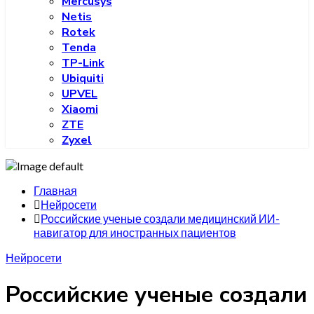
Mercusys
Netis
Rotek
Tenda
TP-Link
Ubiquiti
UPVEL
Xiaomi
ZTE
Zyxel
Главная
Нейросети
Российские ученые создали медицинский ИИ-
навигатор для иностранных пациентов
Нейросети
Российские ученые создали