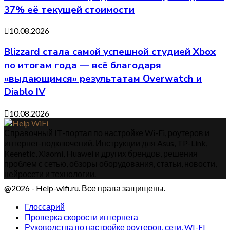
37% её текущей стоимости
10.08.2026
Blizzard стала самой успешной студией Xbox
по итогам года — всё благодаря
«выдающимся» результатам Overwatch и
Diablo IV
10.08.2026
Справочный IT-портал по настройке Wi-Fi, роутеров и
интернет-подключений. Инструкции для Asus, TP-Link,
Keenetic, Xiaomi, Huawei и других брендов, решения
проблем с сетью, обзоры оборудования, статьи, новости,
нейросети и технологии.
@2026 - Help-wifi.ru. Все права защищены.
Глоссарий
Проверка скорости интернета
Руководства по настройке роутеров, сети, WI-FI