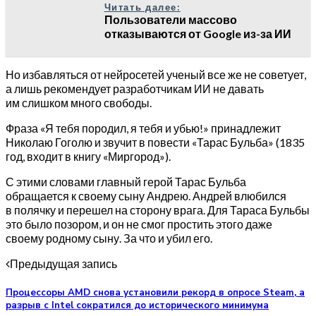
Читать далее:
Пользователи массово
отказываются от Google из-за ИИ
Но избавляться от нейросетей ученый все же не советует,
а лишь рекомендует разработчикам ИИ не давать
им слишком много свободы.
Фраза «Я тебя породил, я тебя и убью!» принадлежит
Николаю Гоголю и звучит в повести «Тарас Бульба» (1835
год, входит в книгу «Миргород»).
С этими словами главный герой Тарас Бульба
обращается к своему сыну Андрею. Андрей влюбился
в полячку и перешел на сторону врага. Для Тараса Бульбы
это было позором, и он не смог простить этого даже
своему родному сыну. За что и убил его.
Предыдущая запись
Процессоры AMD снова установили рекорд в опросе Steam, а
разрыв с Intel сократился до исторического минимума