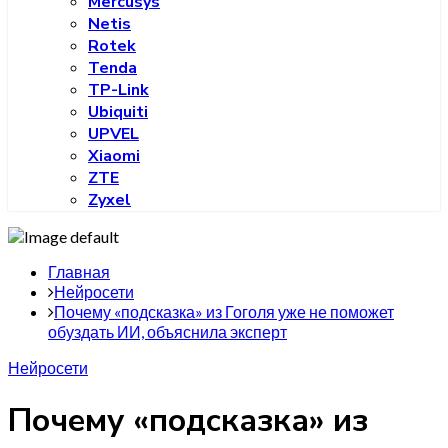
Mercusys
Netis
Rotek
Tenda
TP-Link
Ubiquiti
UPVEL
Xiaomi
ZTE
Zyxel
Главная
Нейросети
Почему «подсказка» из Гоголя уже не поможет
обуздать ИИ, объяснила эксперт
Нейросети
Почему «подсказка» из