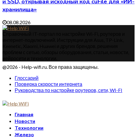
и SSD, открывая исходный код cuFile для «ИИ-
хранилища»
08.08.2026
Справочный IT-портал по настройке Wi-Fi, роутеров и
интернет-подключений. Инструкции для Asus, TP-Link,
Keenetic, Xiaomi, Huawei и других брендов, решения
проблем с сетью, обзоры оборудования, статьи, новости,
нейросети и технологии.
@2026 - Help-wifi.ru. Все права защищены.
Глоссарий
Проверка скорости интернета
Руководства по настройке роутеров, сети, WI-FI
Главная
Новости
Технологии
Железо