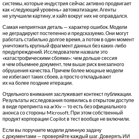
системы, которые индустрия сейчас активно продвигает
как «следующий уровень» автоматизации. Агенты
не улучшили картину, и хайп вокруг них не оправдался.
Самая неприятная деталь — характер ошибок. Модели
не деградируют постепенно и предсказуемо. Они могут
работать стабильно долгое время, а потом в один момент
уничтожить крупный фрагмент данных без каких-либо
предупреждений. Исследователи назвали это
«катастрофическими сбоями»: чем дольше сессия
и чем объемнее документ, тем выше риск внезапного
обрушения качества. Причем более мощные модели
не избегают таких сбоев, а просто откладывают
их на более поздние итерации.
Отдельного внимания заслуживает контекст публикации.
Результаты исследования появились в открытом доступе
в виде препринта на arXiv — то есть без официального
анонса со стороны Microsoft. При этом собственный
продукт корпорации Copilot в тест вообще не включили.
Если вы поручаете модели длинную задачу
с документами — проверяйте каждый шаг. Доверять ИИ