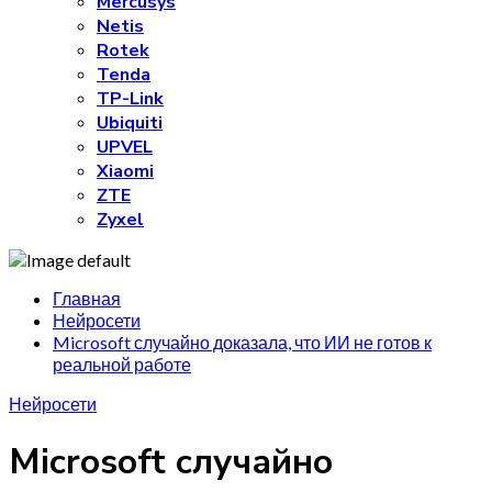
Mercusys
Netis
Rotek
Tenda
TP-Link
Ubiquiti
UPVEL
Xiaomi
ZTE
Zyxel
Главная
Нейросети
Microsoft случайно доказала, что ИИ не готов к
реальной работе
Нейросети
Microsoft случайно