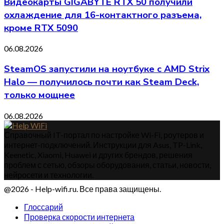
Видеокарты GIGABYTE RTX 50 получили
охлаждение для 16-контактного разъема,
кроме RTX 5090
06.08.2026
SteamOS запустили на ноутбуке с AMD Strix
Halo — получилось почти как Steam Deck,
только мощнее
06.08.2026
Справочный IT-портал по настройке Wi-Fi, роутеров и
интернет-подключений. Инструкции для Asus, TP-Link,
Keenetic, Xiaomi, Huawei и других брендов, решения
проблем с сетью, обзоры оборудования, статьи, новости,
нейросети и технологии.
@2026 - Help-wifi.ru. Все права защищены.
Глоссарий
Проверка скорости интернета