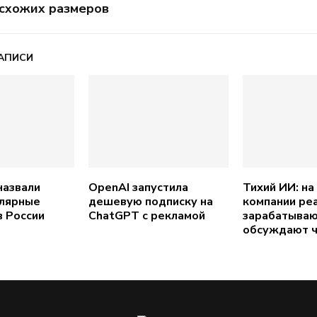
X схожих размеров
АПИСИ
назвали
OpenAI запустила
Тихий ИИ: на
улярные
дешевую подписку на
компании ре
в России
ChatGPT с рекламой
зарабатывают
обсуждают ч