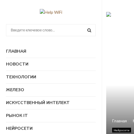
П
о
и
П
с
ГЛАВНАЯ
к
О
:
НОВОСТИ
И
ТЕХНОЛОГИИ
С
ЖЕЛЕЗО
К
ИСКУССТВЕННЫЙ ИНТЕЛЕКТ
РЫНОК IT
Главная
НЕЙРОСЕТИ
Нейросети