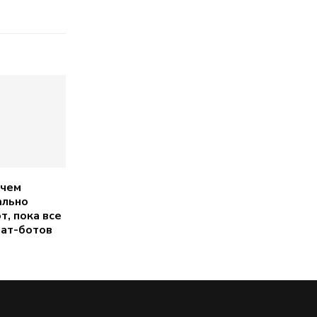
 чем
ально
, пока все
ат-ботов