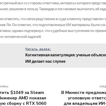
встречный иск со стороны ответчика, интересы которого предста
вынес решение в пользу Таквидир и постановил выплатить ей за
но отметить, что непосредственно в суде клиентку представлял 
ник Ли. Он отметил, что подготовленные ИИ материалы были со
ктивно, однако подчеркнул, что судебные выступления по-преж
о человеческой задачей.
Читать далее:
Когнитивная капитуляция: ученые объясни
ИИ делает нас глупее
ЗАПИСЬ
СЛЕД
тить $1049 за Steam
В Минюсте предложи
Инженер AMD показал
уголовную ответ
ую сборку с RTX 5060
для владельцев ИИ