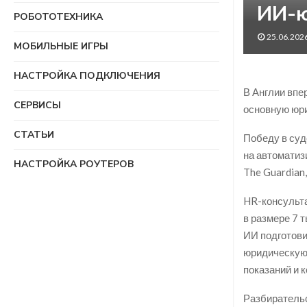
ИИ-ю
РОБОТОТЕХНИКА
25.06.202
МОБИЛЬНЫЕ ИГРЫ
НАСТРОЙКА ПОДКЛЮЧЕНИЯ
В Англии впе
СЕРВИСЫ
основную юр
СТАТЬИ
Победу в суд
на автоматиз
НАСТРОЙКА РОУТЕРОВ
The Guardian
HR-консульта
в размере 7 т
ИИ подготови
юридическую 
показаний и 
Разбирательс