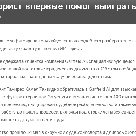
рист впервые помог выиграть 
6
рвые зафиксирован случай успешного судебного разбирательства
идическую работу выполнил ИИ-юрист.
е одержала клиентка компании Garfield AI, специализирующейся
ированной подготовке юридических документов. Об этом сообща
, которое называет данный случай беспрецедентным.
нт Тамирес Камал Таквидир обратилась в Garfield AI для взыска
ыс. фунтов стерлингов. За услуги она заплатила около 400 фунто
л претензию, инициировал судебное разбирательство, а также 
работу до начала процесса, включая подготовку четырех свиде
комплекта документов для суда.
тво прошло 14 мая в окружном суде Уондсворта и длилось около