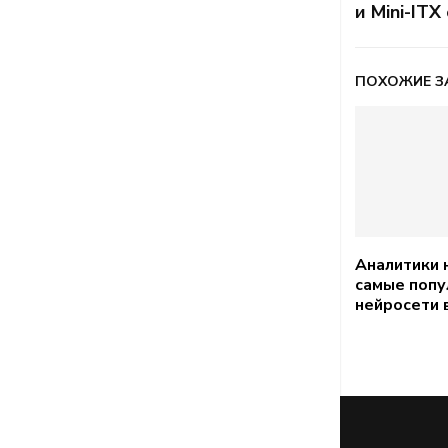
и Mini-IT
ПОХОЖИЕ З
Аналитики 
самые поп
нейросети 