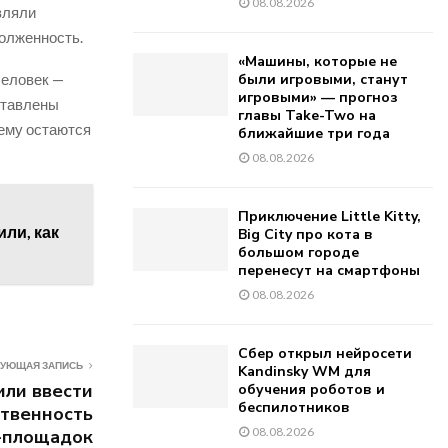
08.08.2026
вляли
долженность.
«Машины, которые не
человек —
были игровыми, станут
игровыми» — прогноз
ставлены
главы Take-Two на
нему остаются
ближайшие три года
08.08.2026
Приключение Little Kitty,
ли, как
Big City про кота в
большом городе
перенесут на смартфоны
08.08.2026
Сбер открыл нейросети
УЮЩАЯ ЗАПИСЬ
Kandinsky WM для
ли ввести
обучения роботов и
беспилотников
ственность
08.08.2026
-площадок