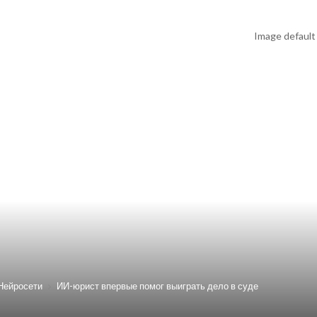
Нейросети
ИИ-юрист впервые помог выиграть дело в суде