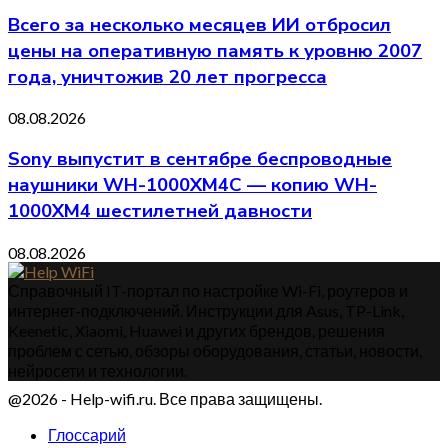
Всего за несколько месяцев ИИ отбросил
цены на оперативную память к уровню 2007
года, уничтожив 20 лет прогресса
08.08.2026
Sony выпустит в сентябре беспроводные
наушники WH-1000XM4C — копию WH-
1000XM4 шестилетней давности
08.08.2026
Справочный IT-портал по настройке Wi-Fi, роутеров и
интернет-подключений. Инструкции для Asus, TP-Link,
Keenetic, Xiaomi, Huawei и других брендов, решения
проблем с сетью, обзоры оборудования, статьи, новости,
нейросети и технологии.
@2026 - Help-wifi.ru. Все права защищены.
Глоссарий