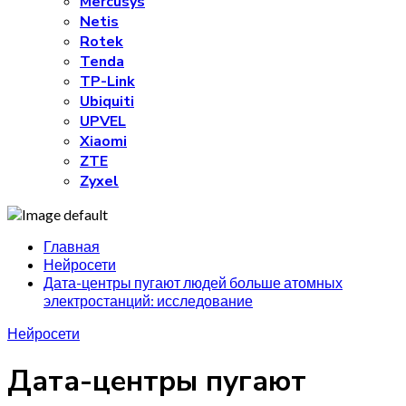
Mercusys
Netis
Rotek
Tenda
TP-Link
Ubiquiti
UPVEL
Xiaomi
ZTE
Zyxel
Главная
Нейросети
Дата-центры пугают людей больше атомных
электростанций: исследование
Нейросети
Дата-центры пугают