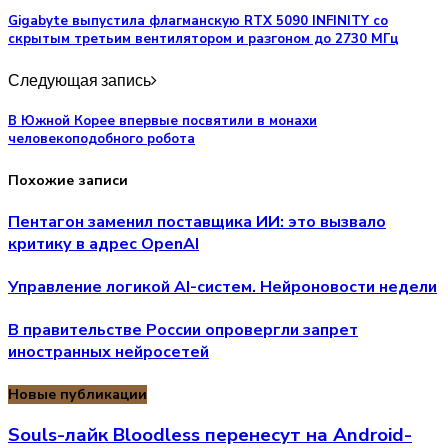
Gigabyte выпустила флагманскую RTX 5090 INFINITY со
скрытым третьим вентилятором и разгоном до 2730 МГц
Следующая запись
В Южной Корее впервые посвятили в монахи
человекоподобного робота
Похожие записи
Пентагон заменил поставщика ИИ: это вызвало
критику в адрес OpenAI
Управление логикой AI-систем. Нейроновости недели
В правительстве России опровергли запрет
иностранных нейросетей
Новые публикации
Souls-лайк Bloodless перенесут на Android-