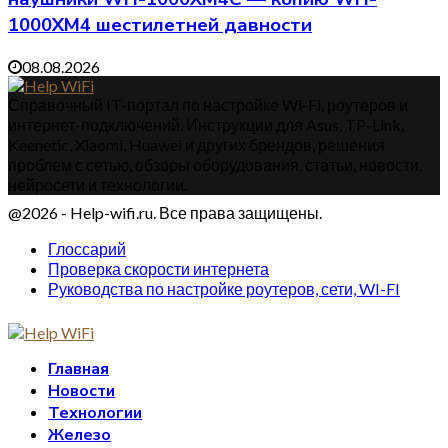
1000XM4 шестилетней давности
08.08.2026
Справочный IT-портал по настройке Wi-Fi, роутеров и
интернет-подключений. Инструкции для Asus, TP-Link,
Keenetic, Xiaomi, Huawei и других брендов, решения
проблем с сетью, обзоры оборудования, статьи, новости,
нейросети и технологии.
@2026 - Help-wifi.ru. Все права защищены.
Глоссарий
Проверка скорости интернета
Руководства по настройке роутеров, сети, WI-FI
Главная
Новости
Технологии
Железо