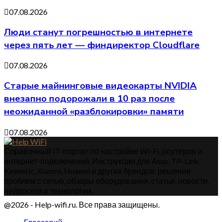
07.08.2026
Люди станут погрешностью в интернете
через пять лет — финдиректор Cloudflare
07.08.2026
Старые майнинговые видеокарты NVIDIA
внезапно подорожали в 10 раз после
неожиданной «разблокировки» памяти
07.08.2026
Справочный IT-портал по настройке Wi-Fi, роутеров и
интернет-подключений. Инструкции для Asus, TP-Link,
Keenetic, Xiaomi, Huawei и других брендов, решения
проблем с сетью, обзоры оборудования, статьи, новости,
нейросети и технологии.
@2026 - Help-wifi.ru. Все права защищены.