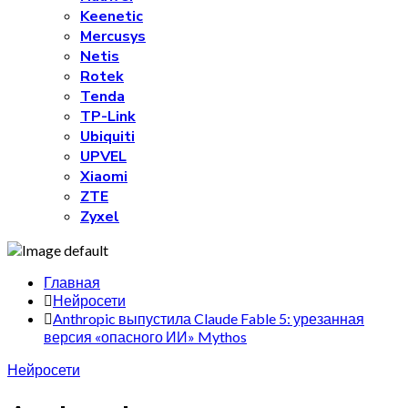
Keenetic
Mercusys
Netis
Rotek
Tenda
TP-Link
Ubiquiti
UPVEL
Xiaomi
ZTE
Zyxel
Главная
Нейросети
Anthropic выпустила Claude Fable 5: урезанная
версия «опасного ИИ» Mythos
Нейросети