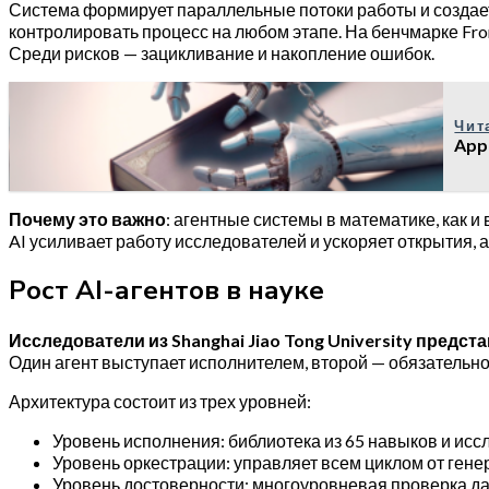
Система формирует параллельные потоки работы и создает
контролировать процесс на любом этапе. На бенчмарке Fro
Среди рисков — зацикливание и накопление ошибок.
Чит
App
Почему это важно
: агентные системы в математике, как 
AI усиливает работу исследователей и ускоряет открытия, а
Рост AI-агентов в науке
Исследователи из Shanghai Jiao Tong University предст
Один агент выступает исполнителем, второй — обязательно
Архитектура состоит из трех уровней:
Уровень исполнения: библиотека из 65 навыков и исс
Уровень оркестрации: управляет всем циклом от гене
Уровень достоверности: многоуровневая проверка д