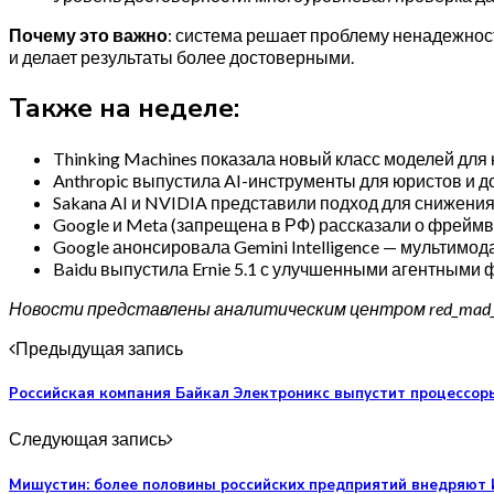
Почему это важно
: система решает проблему ненадежнос
и делает результаты более достоверными.
Также на неделе:
Thinking Machines показала новый класс моделей дл
Anthropic выпустила AI-инструменты для юристов и д
Sakana AI и NVIDIA представили подход для снижен
Google и Meta (запрещена в РФ) рассказали о фрейм
Google анонсировала Gemini Intelligence — мультимо
Baidu выпустила Ernie 5.1 с улучшенными агентными
Новости представлены аналитическим центром red_mad_r
Предыдущая запись
Российская компания Байкал Электроникс выпустит процессоры 
Следующая запись
Мишустин: более половины российских предприятий внедряют