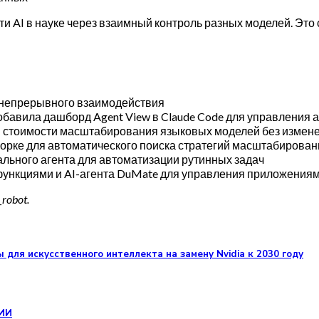
ти AI в науке через взаимный контроль разных моделей. Эт
я непрерывного взаимодействия
обавила дашборд Agent View в Claude Code для управления 
ия стоимости масштабирования языковых моделей без измен
ворке для автоматического поиска стратегий масштабирова
дального агента для автоматизации рутинных задач
 функциями и AI-агента DuMate для управления приложения
obot.
для искусственного интеллекта на замену Nvidia к 2030 году
 ИИ