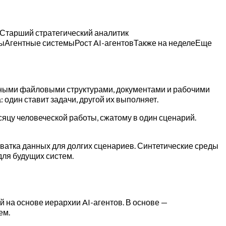
я.Старший стратегический аналитик
рыАгентные системыРост AI-агентовТакже на неделеЕще
ичными файловыми структурами, документами и рабочими
 один ставит задачи, другой их выполняет.
яцу человеческой работы, сжатому в один сценарий.
хватка данных для долгих сценариев. Синтетические среды
для будущих систем.
 на основе иерархии AI-агентов. В основе —
ем.