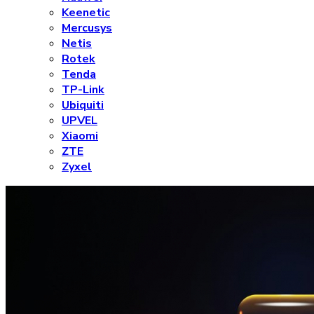
Keenetic
Mercusys
Netis
Rotek
Tenda
TP-Link
Ubiquiti
UPVEL
Xiaomi
ZTE
Zyxel