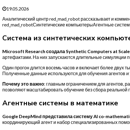
19.05.2026
Аналитический центр red_mad_robot рассказывает и коммен
red_mad_robotСинтетические компьютерыАгентные систем
Система из синтетических компьют
Microsoft Research создала Synthetic Computers at Scale
артефактами. На них запускаются длительные симуляции пол
Один прогон длится восемь часов и включает более двух т
Полученные данные используются для обучения агентов и ул
Почему это важно
: главным ограничением для агентов, р
позволяют масштабировать обучение без сбора реальной п
Агентные системы в математике
Google DeepMind представила систему AI co-mathemati
координирующий агент и набор специализированных помощ