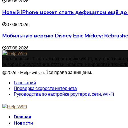
08.08.2026
Новый iPhone может стать дефицитом ещё до 
07.08.2026
Мобильную версию Disney Epic Mickey: Rebrus
07.08.2026
Справочный IT-портал по настройке Wi-Fi, роутеров и интер
обзоры оборудования, статьи, новости, нейросети и техноло
@2026 - Help-wifi.ru. Все права защищены.
Глоссарий
Проверка скорости интернета
Руководства по настройке роутеров, сети, WI-FI
Главная
Новости