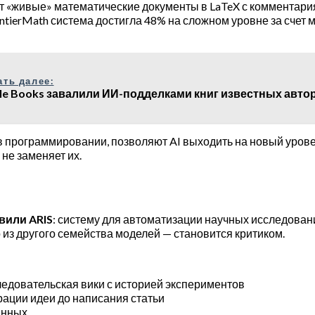
 «живые» математические документы в LaTeX с комментария
ntierMath система достигла 48% на сложном уровне за счет
ать далее:
le Books завалили ИИ-подделками книг известных авто
и в программировании, позволяют AI выходить на новый урове
 не заменяет их.
авили ARIS
: систему для автоматизации научных исследован
 из другого семейства моделей — становится критиком.
ледовательская вики с историей экспериментов
рации идеи до написания статьи
анных