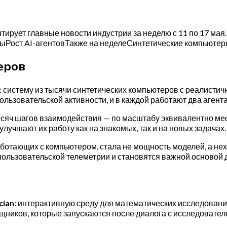
тирует главные новости индустрии за неделю с 11 по 17 ма
ыРост AI-агентовТакже на неделеСинтетические компьюте
еров
: систему из тысячи синтетических компьютеров с реалист
ьзовательской активности, и в каждой работают два агента:
ысяч шагов взаимодействия — по масштабу эквивалентно мес
учшают их работу как на знакомых, так и на новых задачах.
аботающих с компьютером, стала не мощность моделей, а не
ользовательской телеметрии и становятся важной основой 
cian
: интерактивную среду для математических исследований
ников, которые запускаются после диалога с исследовател