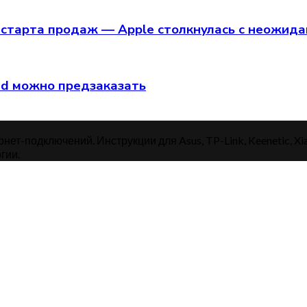
старта продаж — Apple столкнулась с неожид
hed можно предзаказать
нет-подключений. Инструкции для Asus, TP-Link, Keenetic, Xi
гии.