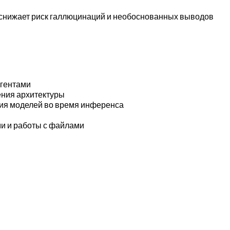
о снижает риск галлюцинаций и необоснованных выводов
агентами
ения архитектуры
ния моделей во время инференса
ми и работы с файлами