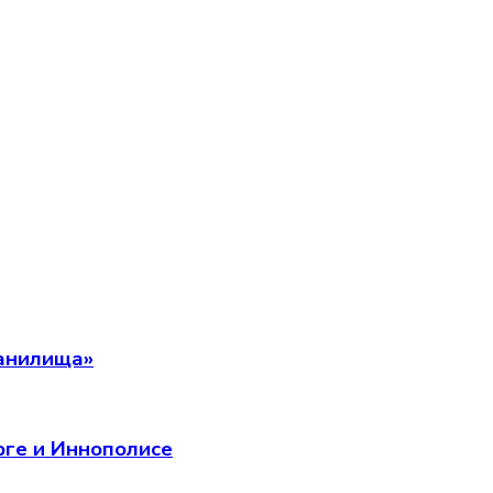
ранилища»
рге и Иннополисе