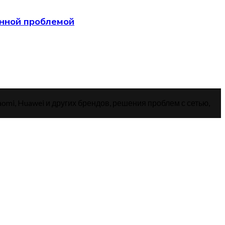
анной проблемой
aomi, Huawei и других брендов, решения проблем с сетью,