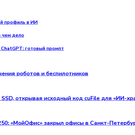
ий профиль в ИИ
в чем дело
 ChatGPT: готовый промпт
чения роботов и беспилотников
 SSD, открывая исходный код cuFile для «ИИ-х
 250: «МойОфис» закрыл офисы в Санкт-Петербу