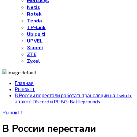
Mercusys
Netis
Rotek
Tenda
TP-Link
Ubiquiti
UPVEL
Xiaomi
ZTE
Zyxel
Главная
Рынок IT
В России перестали работать трансляции на Twitch,
а также Discord и PUBG: Battlegrounds
Рынок IT
В России перестали