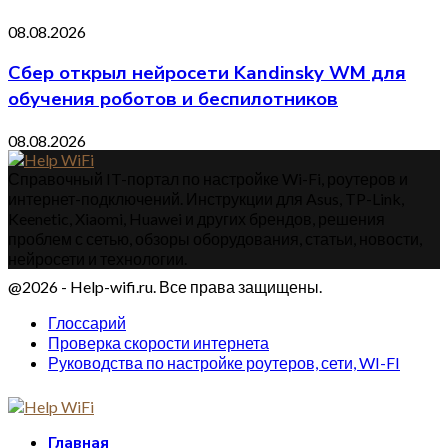
08.08.2026
Сбер открыл нейросети Kandinsky WM для
обучения роботов и беспилотников
08.08.2026
Справочный IT-портал по настройке Wi-Fi, роутеров и
интернет-подключений. Инструкции для Asus, TP-Link,
Keenetic, Xiaomi, Huawei и других брендов, решения
проблем с сетью, обзоры оборудования, статьи, новости,
нейросети и технологии.
@2026 - Help-wifi.ru. Все права защищены.
Глоссарий
Проверка скорости интернета
Руководства по настройке роутеров, сети, WI-FI
Главная