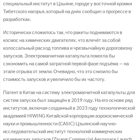
специальный институт в Цзыяне, городе у восточной кромки
Тибетского нагорья, который на днях сообщил о прогрессе в
разработках.
Исторически сложилось так, что ракеты поднимаются в
космос на химических двигателях, что влечёт за собой
колоссальный расход топлива и чрезвычайную дороговизну
запусков. Электромагнитная катапульта помогла бы
сэкономить на самой затратной первой фазе подъёма — на
этапе отрыва от земли. Очевидно, что это снизило бы
стоимость запусков и увеличило бы их частоту.
Патент в Китае на систему электромагнитной катапульты для
систем запуска был защищён в 2019 году. На его основе ряд
институтов, включая созданный в 2023 году технологической
академией HIWING Китайской корпорации аэрокосмической
науки и промышленности (CASIC) Цзыянский научно-
исследовательский институт технологий коммерческих
космических запусков (Ziyang Commercial Aerospace Launch