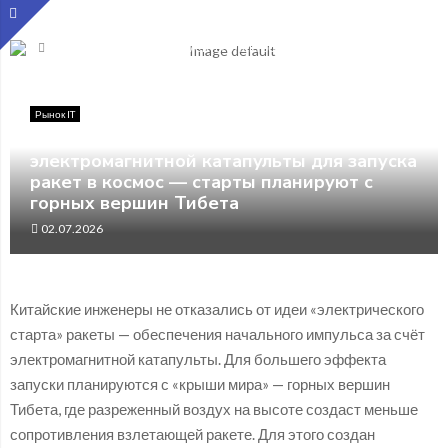
Главная
Рынок IT
В Китае испытали элементы электромагнитной катапульты
для запуска ракет в космос — старты планируют с горных
вершин Тибета
Рынок IT
В Китае испытали элементы
электромагнитной катапульты для запуска
ракет в космос — старты планируют с
горных вершин Тибета
02.07.2026
Китайские инженеры не отказались от идеи «электрического
старта» ракеты — обеспечения начального импульса за счёт
электромагнитной катапульты. Для большего эффекта
запуски планируются с «крыши мира» — горных вершин
Тибета, где разреженный воздух на высоте создаст меньше
сопротивления взлетающей ракете. Для этого создан