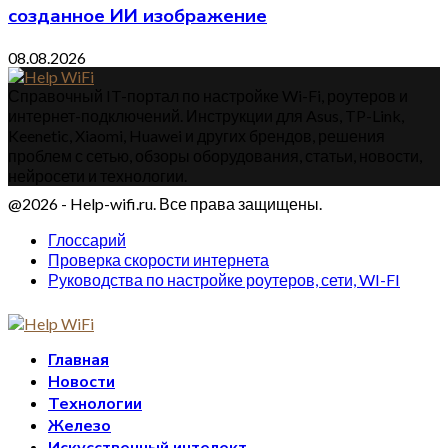
созданное ИИ изображение
08.08.2026
Справочный IT-портал по настройке Wi-Fi, роутеров и
интернет-подключений. Инструкции для Asus, TP-Link,
Keenetic, Xiaomi, Huawei и других брендов, решения
проблем с сетью, обзоры оборудования, статьи, новости,
нейросети и технологии.
@2026 - Help-wifi.ru. Все права защищены.
Глоссарий
Проверка скорости интернета
Руководства по настройке роутеров, сети, WI-FI
Главная
Новости
Технологии
Железо
Искусственный интелект