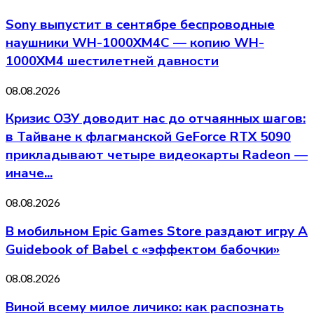
Sony выпустит в сентябре беспроводные
наушники WH-1000XM4C — копию WH-
1000XM4 шестилетней давности
08.08.2026
Кризис ОЗУ доводит нас до отчаянных шагов:
в Тайване к флагманской GeForce RTX 5090
прикладывают четыре видеокарты Radeon —
иначе...
08.08.2026
В мобильном Epic Games Store раздают игру A
Guidebook of Babel с «эффектом бабочки»
08.08.2026
Виной всему милое личико: как распознать