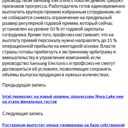
руководством Samsung Electronics пока не демонстрируют
признаков прогресса. Работодатель готов единовременно
выплатить крупную премию избранным сотрудникам, но
не собирается снимать ограничение на предельный
размер регулярной годовой премии, который сейчас
установлен на уровне 50 % от годовой зарплаты
сотрудника. Кроме того, профсоюз настаивает, что на
выплату премий персоналу нужно направлять до 15 %
операционной прибыли на ежегодной основе. Власти
страны готовы прибегнуть к экстренному арбитражу и
вмешательству в управление компанией, если
руководство Samsung Electonics и профсоюз не смогут
договориться об условиях, позволяющих сохранить
объёмы выпуска продукции в нужных количествах.
Предыдущая запись
Intel переходит на новый уровень: процессоры Nova Lake уже
на этапе финальных тестов
Следующая запись
Ростелеком выпустит умные телевизоры на базе собственной