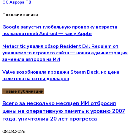
ОС Аврора ТВ
Похожие записи
Google запустит глобальную проверку возраста
пользователей Android — как у Apple
Metacritic удалил обзор Resident Evil Requiem от
уважаемого игрового сайта — новая администрация
заменила авторов на ИИ
Valve возобновила продажи Steam Deck, но цена
взлетела на сотни долларов
Новые публикации
Всего за несколько месяцев ИИ отбросил
цены на оперативную память к уровню 2007
года, уничтожив 20 лет прогресса
08.08.2026