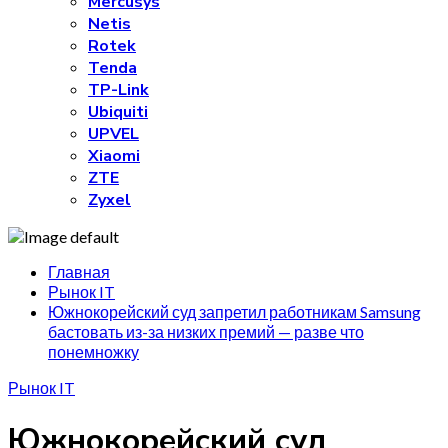
Mercusys
Netis
Rotek
Tenda
TP-Link
Ubiquiti
UPVEL
Xiaomi
ZTE
Zyxel
Главная
Рынок IT
Южнокорейский суд запретил работникам Samsung
бастовать из-за низких премий — разве что
понемножку
Рынок IT
Южнокорейский суд