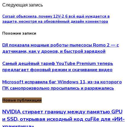
Следующая запись
Corsair объяснила, почему 12V-2 6 всё ещё нуждается в
защите, несмотря на обновлённый дизайн коннектора
Похожие записи
DJI показала мощные роботы-пылесосы Romo 2 — с
датчиками, как у дронов, и быстрой зарядкой
Самый дешёвый тариф YouTube Premium теперь
предлагает фоновый режим и скачивание видео
Microsoft исправила баг Windows 11, из-за которого
ПК самопроизвольно просыпались и разряжались
Новые публикации
NVIDIA стирает границу между памятью GPU
и SSD, открывая исходный код cuFile для «ИИ-
хранилища»