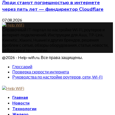
Люди станут погрешностью в интернете
через пять лет — финдиректор Cloudflare
07.08.2026
Справочный IT-портал по настройке Wi-Fi, роутеров и
интернет-подключений. Инструкции для Asus, TP-Link,
Keenetic, Xiaomi, Huawei и других брендов, решения
проблем с сетью, обзоры оборудования, статьи, новости,
нейросети и технологии.
@2026 - Help-wifi.ru. Все права защищены.
Глоссарий
Проверка скорости интернета
Руководства по настройке роутеров, сети, WI-FI
Главная
Новости
Технологии
Железо