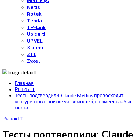
Mercusys
Netis
Rotek
Tenda
TP-Link
Ubiquiti
UPVEL
Xiaomi
ZTE
Zyxel
Главная
Рынок IT
Тесты подтвердили: Claude Mythos превосходит
конкурентов в поиске уязвимостей, но имеет слабые
места
Рынок IT
Тесты подтвердили: Claude