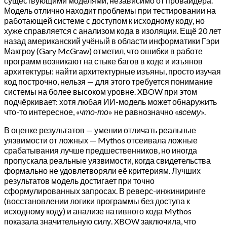
существующими моделями, независимо от провайдера.
Модель отлично находит проблемы при тестировании на
работающей системе с доступом к исходному коду, но
хуже справляется с анализом кода в изоляции. Ещё 20 лет
назад американский учёный в области информатики Гэри
Макгроу (Gary McGraw) отметил, что ошибки в работе
программ возникают на стыке багов в коде и изъянов
архитектуры: найти архитектурные изъяны, просто изучая
код построчно, нельзя — для этого требуется понимание
системы на более высоком уровне. XBOW при этом
подчёркивает: хотя любая ИИ-модель может обнаружить
что-то интересное, «
что-то
» не равнозначно «
всему
».
В оценке результатов — умении отличать реальные
уязвимости от ложных — Mythos отсеивала ложные
срабатывания лучше предшественников, но иногда
пропускала реальные уязвимости, когда свидетельства
формально не удовлетворяли её критериям. Лучших
результатов модель достигает при точно
сформулированных запросах. В реверс-инжиниринге
(восстановлении логики программы без доступа к
исходному коду) и анализе нативного кода Mythos
показала значительную силу. XBOW заключила, что