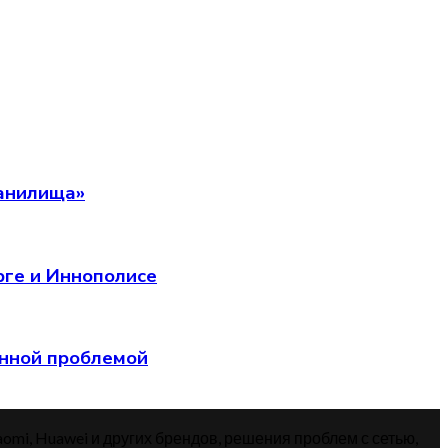
ранилища»
рге и Иннополисе
анной проблемой
aomi, Huawei и других брендов, решения проблем с сетью,