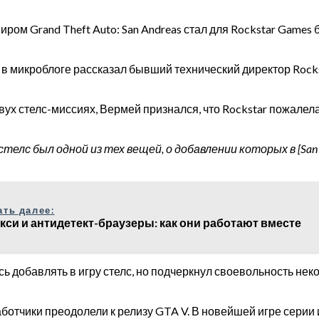
м Grand Theft Auto: San Andreas стал для Rockstar Games б
 в микроблоге рассказал бывший технический директор Rocks
х стелс-миссиях, Вермей признался, что Rockstar пожалела о
 стелс был одной из тех вещей, о добавлении которых в [San
ать далее:
кси и антидетект-браузеры: как они работают вместе
сь добавлять в игру стелс, но подчеркнул своевольность нек
работчики преодолели к релизу GTA V. В новейшей игре сери