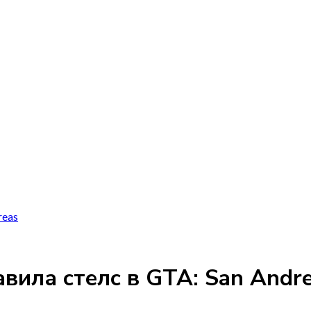
reas
авила стелс в GTA: San Andr