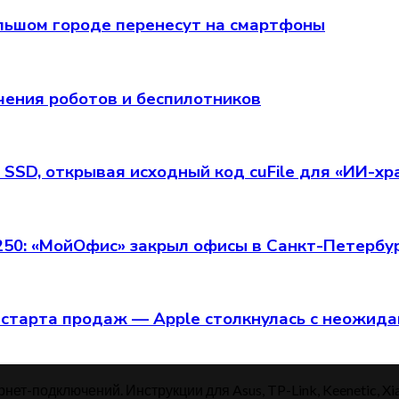
 большом городе перенесут на смартфоны
чения роботов и беспилотников
 SSD, открывая исходный код cuFile для «ИИ-х
 250: «МойОфис» закрыл офисы в Санкт-Петербу
старта продаж — Apple столкнулась с неожид
нет-подключений. Инструкции для Asus, TP-Link, Keenetic, Xi