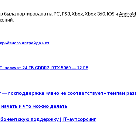
ор была портирована на PC, PS3, Xbox, Xbox 360, iOS и
Android
копий.
серьёзного апгрейда нет
Ti получат 24 ГБ GDDR7, RTX 5060 — 12 ГБ
г — господдержка «явно не соответствует» темпам раз
 начать и что можно делать
абонентскую поддержку | IT-аутсорсинг