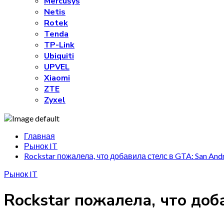
Mercusys
Netis
Rotek
Tenda
TP-Link
Ubiquiti
UPVEL
Xiaomi
ZTE
Zyxel
Главная
Рынок IT
Rockstar пожалела, что добавила стелс в GTA: San And
Рынок IT
Rockstar пожалела, что доб