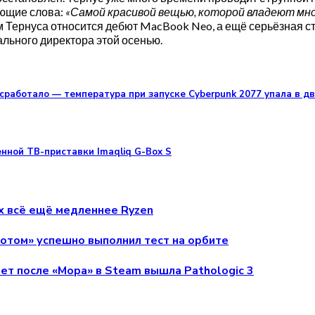
ующие слова:
«Самой красивой вещью, которой владеют мн
ам Тернуса относится дебют MacBook Neo, а ещё серьёзная ст
ального директора этой осенью.
сработало — температура при запуске Cyberpunk 2077 упала в дв
нной ТВ-приставки Imaqliq G-Box S
рах всё ещё медленнее Ryzen
ботом» успешно выполнил тест на орбите
лет после «Мора» в Steam вышла Pathologic 3