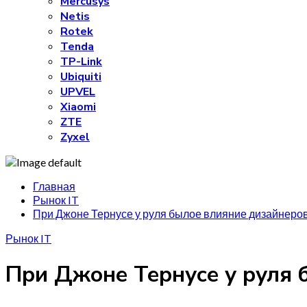
Mercusys
Netis
Rotek
Tenda
TP-Link
Ubiquiti
UPVEL
Xiaomi
ZTE
Zyxel
Главная
Рынок IT
При Джоне Тернусе у руля былое влияние дизайнеров
Рынок IT
При Джоне Тернусе у руля 