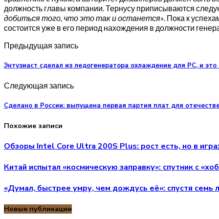
должность главы компании. Тернусу приписываются след
добиться того, что это так и останется»
. Пока к успех
состоится уже в его период нахождения в должности генер
Предыдущая запись
Энтузиаст сделал из ледогенератора охлаждение для PC, и это 
Следующая запись
Сделано в России: выпущена первая партия плат для отечестве
Похожие записи
Обзоры Intel Core Ultra 200S Plus: рост есть, но в иг
Китай испытал «космическую заправку»: спутник с «хо
«Думал, быстрее умру, чем дождусь её»: спустя семь 
Новые публикации