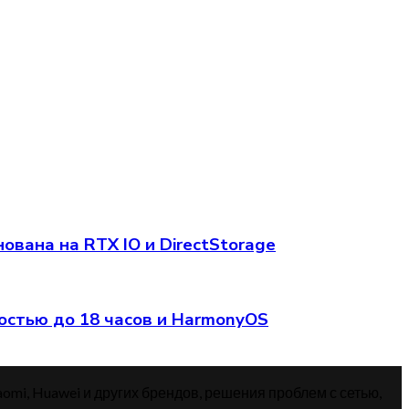
вана на RTX IO и DirectStorage
остью до 18 часов и HarmonyOS
aomi, Huawei и других брендов, решения проблем с сетью,