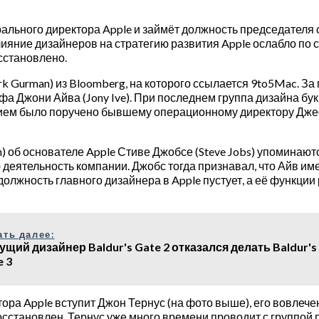
нерального директора Apple и займёт должность председател
ияние дизайнеров на стратегию развития Apple ослабло по 
сстановлено.
k Gurman) из Bloomberg, на которого ссылается 9to5Mac. За 
а Джони Айва (Jony Ive). При последнем группа дизайна бу
нием было поручено бывшему операционному директору Джефф
on) об основателе Apple Стиве Джобсе (Steve Jobs) упомина
еятельность компании. Джобс тогда признавал, что Айв име
е должность главного дизайнера в Apple пустует, а её функ
ать далее:
ущий дизайнер Baldur's Gate 2 отказался делать Baldur's 
e 3
тора Apple вступит Джон Тернус (на фото выше), его вовлеч
осстановлен. Тернус уже много времени проводит с группой 