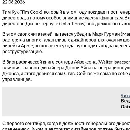
22.06.2026
Тим Кук (Tim Cook), который в этом году покидает пост ге
директора, а потому особое внимание уделял финансам. Вл
директоре Джоне Тернусе (John Ternus) оно должно быть во
В этом своих читателей пытается убедить Марк Гурман (Mar
растеряла многих талантливых дизайнеров, включая их шеф
линейки Apple, но после его ухода руководить подразделе
реструктуризацию.
В биографической книге Уолтера Айзексона (Walter Isaacs
влияния главного дизайнера Джони Айва на операционную д
Джобса, и этого добился сам Стив. Сейчас же сама по себ
управленцев.
Чит
Вед
Gat
С первого сентября, когда в должность генерального дирек
сравнению с Куком, а авторитет дизайнеров должен быть в