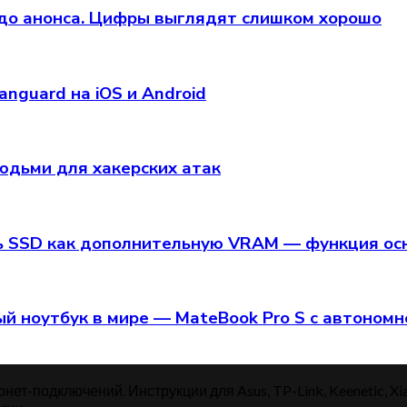
 до анонса. Цифры выглядят слишком хорошо
anguard на iOS и Android
юдьми для хакерских атак
ь SSD как дополнительную VRAM — функция осно
й ноутбук в мире — MateBook Pro S с автономн
нет-подключений. Инструкции для Asus, TP-Link, Keenetic, Xi