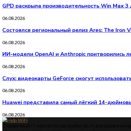
GPD раскрыла производительность Win Max 3
06.08.2026
Состоялся региональный релиз Ares: The Iron V
06.08.2026
ИИ-модели OpenAI и Anthropic притворились л
06.08.2026
Слух: видеокарты GeForce смогут использоват
06.08.2026
Huawei представила самый лёгкий 14-дюймовы
06.08.2026
Справочный IT-портал по настройке Wi-Fi, роутеров и интер