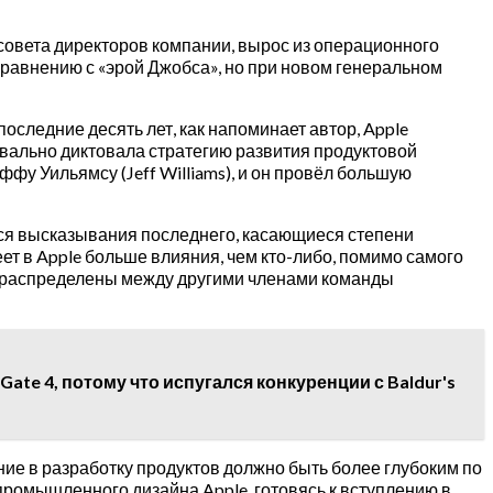
я совета директоров компании, вырос из операционного
сравнению с «эрой Джобса», но при новом генеральном
последние десять лет, как напоминает автор, Apple
квально диктовала стратегию развития продуктовой
у Уильямсу (Jeff Williams), и он провёл большую
ются высказывания последнего, касающиеся степени
ет в Apple больше влияния, чем кто-либо, помимо самого
ции распределены между другими членами команды
Gate 4, потому что испугался конкуренции с Baldur's
ение в разработку продуктов должно быть более глубоким по
промышленного дизайна Apple, готовясь к вступлению в