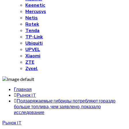
Keenetic
Mercusys
Netis
Rotek
Tenda
TP-Link
Ubiquiti
UPVEL
Xiaomi
ZTE
Zyxel
Главная
Рынок IT
Подзаряжаемые гибриды потребляют гораздо
больше топлива, чем заявлено, показало
исследование
Рынок IT