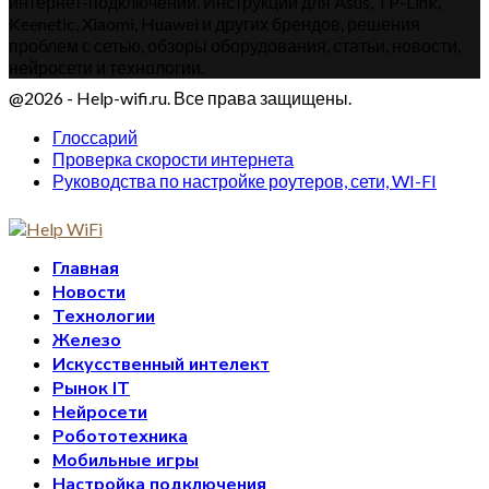
интернет-подключений. Инструкции для Asus, TP-Link,
Keenetic, Xiaomi, Huawei и других брендов, решения
проблем с сетью, обзоры оборудования, статьи, новости,
нейросети и технологии.
@2026 - Help-wifi.ru. Все права защищены.
Глоссарий
Проверка скорости интернета
Руководства по настройке роутеров, сети, WI-FI
Главная
Новости
Технологии
Железо
Искусственный интелект
Рынок IT
Нейросети
Робототехника
Мобильные игры
Настройка подключения