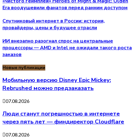
«чистого геймплея» Heroes of Might & Magic: Olden
Era воодушевили фанатов перед ранним доступом
Спутниковый интернет в России: история,
провайдеры, цены и будущее отрасли
ИИ внезапно разогнал спрос на центральные
процессоры — AMD и Intel не ожидали такого роста
заказов
Новые публикации
Мобильную версию Disney Epic Mickey:
Rebrushed можно предзаказать
07.08.2026
Люди станут погрешностью в интернете
через пять лет — финдиректор Cloudflare
07.08.2026