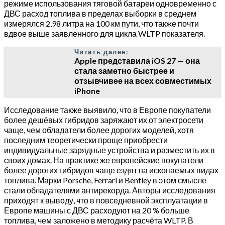
режиме использования тяговой батареи одновременно с
ДВС расход топлива в пределах выборки в среднем
измерялся 2,98 литра на 100 км пути, что также почти
вдвое выше заявленного для цикла WLTP показателя.
Читать далее:
Apple представила iOS 27 — она
стала заметно быстрее и
отзывчивее на всех совместимых
iPhone
Исследование также выявило, что в Европе покупатели
более дешёвых гибридов заряжают их от электросети
чаще, чем обладатели более дорогих моделей, хотя
последним теоретически проще приобрести
индивидуальные зарядные устройства и разместить их в
своих домах. На практике же европейские покупатели
более дорогих гибридов чаще ездят на ископаемых видах
топлива. Марки Porsche, Ferrari и Bentley в этом смысле
стали обладателями антирекорда. Авторы исследования
приходят к выводу, что в повседневной эксплуатации в
Европе машины с ДВС расходуют на 20 % больше
топлива, чем заложено в методику расчёта WLTP. В