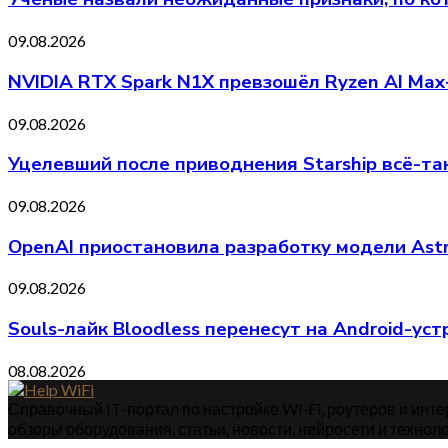
09.08.2026
NVIDIA RTX Spark N1X превзошёл Ryzen AI Max
09.08.2026
Уцелевший после приводнения Starship всё-та
09.08.2026
OpenAI приостановила разработку модели Astr
09.08.2026
Souls-лайк Bloodless перенесут на Android-ус
08.08.2026
Справочный IT-портал по настройке Wi-Fi, роутеров и интер
обзоры оборудования, статьи, новости, нейросети и техноло