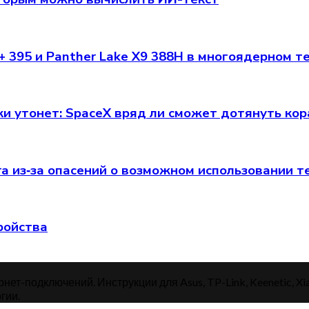
+ 395 и Panther Lake X9 388H в многоядерном т
ки утонет: SpaceX вряд ли сможет дотянуть кор
a из‑за опасений о возможном использовании т
тройства
нет-подключений. Инструкции для Asus, TP-Link, Keenetic, Xi
гии.