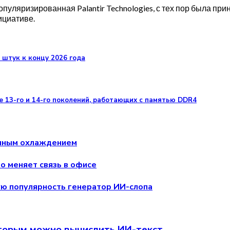
уляризированная Palantir Technologies, с тех пор была при
ициативе.
н штук к концу 2026 года
re 13-го и 14-го поколений, работающих с памятью DDR4
енным охлаждением
о меняет связь в офисе
ую популярность генератор ИИ-слопа
оторым можно вычислить ИИ-текст