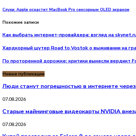
Слухи: Apple оснастит MacBook Pro сенсорным OLED экраном
Похожие записи
Как выбрать интернет-провайдера: взгляд на skynet.r
Хардкорный шутер Road to Vostok о выживании на гра
По проторенной дорожке: критики вынесли вердикт Fo
Новые публикации
Люди станут погрешностью в интернете через
07.08.2026
Старые майнинговые видеокарты NVIDIA внеза
07.08.2026