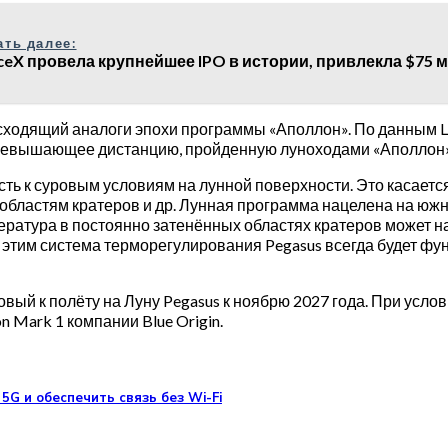
ать далее:
ceX провела крупнейшее IPO в истории, привлекла $75
сходящий аналоги эпохи программы «Аполлон». По данным Lun
превышающее дистанцию, пройденную луноходами «Аполлон», 
 к суровым условиям на лунной поверхности. Это касается,
бластям кратеров и др. Лунная программа нацелена на южны
ратура в постоянно затенённых областях кратеров может нах
с этим система терморегулирования Pegasus всегда будет ф
овый к полёту на Луну Pegasus к ноябрю 2027 года. При усло
 Mark 1 компании Blue Origin.
5G и обеспечить связь без Wi-Fi