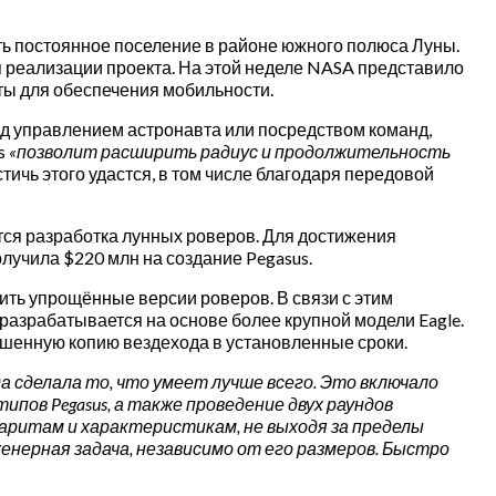
ь постоянное поселение в районе южного полюса Луны.
 реализации проекта. На этой неделе NASA представило
ты для обеспечения мобильности.
од управлением астронавта или посредством команд,
us
«позволит расширить радиус и продолжительность
стичь этого удастся, в том числе благодаря передовой
ётся разработка лунных роверов. Для достижения
олучила $220 млн на создание Pegasus.
ть упрощённые версии роверов. В связи с этим
разрабатывается на основе более крупной модели Eagle.
ьшенную копию вездехода в установленные сроки.
да сделала то, что умеет лучше всего. Это включало
пов Pegasus, а также проведение двух раундов
баритам и характеристикам, не выходя за пределы
нерная задача, независимо от его размеров. Быстро