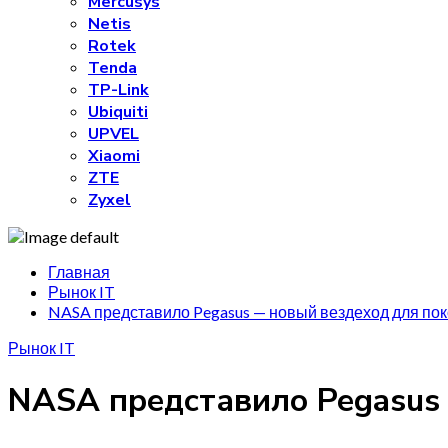
Mercusys
Netis
Rotek
Tenda
TP-Link
Ubiquiti
UPVEL
Xiaomi
ZTE
Zyxel
Главная
Рынок IT
NASA представило Pegasus — новый вездеход для по
Рынок IT
NASA представило Pegasus