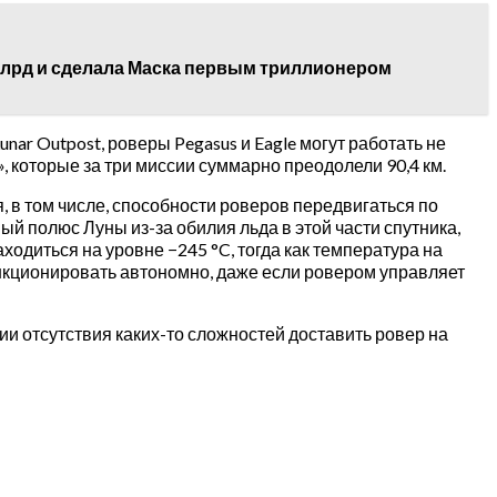
 млрд и сделала Маска первым триллионером
ar Outpost, роверы Pegasus и Eagle могут работать не
которые за три миссии суммарно преодолели 90,4 км.
 в том числе, способности роверов передвигаться по
й полюс Луны из-за обилия льда в этой части спутника,
одиться на уровне −245 °C, тогда как температура на
ункционировать автономно, даже если ровером управляет
вии отсутствия каких-то сложностей доставить ровер на