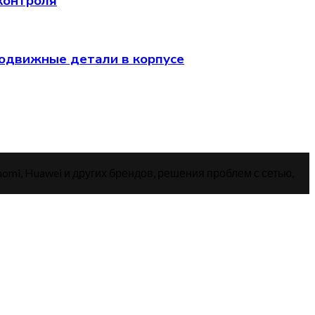
 контроля
подвижные детали в корпусе
aomi, Huawei и других брендов, решения проблем с сетью,