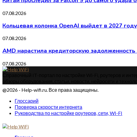
Китай проследил за Falcon 9 до самого удара 
07.08.2026
Кольцевая колонка OpenAI выйдет в 2027 году
07.08.2026
AMD нарастила кредиторскую задолженность 
07.08.2026
Справочный IT-портал по настройке Wi-Fi, роутеров и интер
обзоры оборудования, статьи, новости, нейросети и техноло
@2026 - Help-wifi.ru. Все права защищены.
Глоссарий
Проверка скорости интернета
Руководства по настройке роутеров, сети, WI-FI