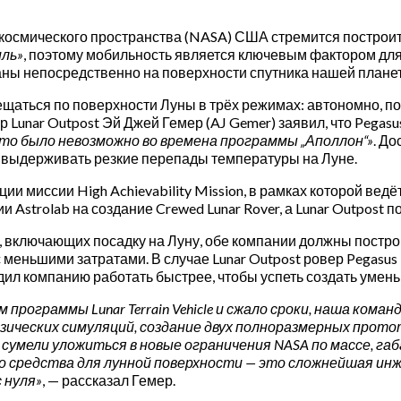
космического пространства (NASA) США стремится построит
иль»
, поэтому мобильность является ключевым фактором для
ваны непосредственно на поверхности спутника нашей плане
ещаться по поверхности Луны в трёх режимах: автономно, п
 Lunar Outpost Эй Джей Гемер (AJ Gemer) заявил, что Pegas
это было невозможно во времена программы „Аполлон“»
. До
 выдерживать резкие перепады температуры на Луне.
 миссии High Achievability Mission, в рамках которой вед
Astrolab на создание Crewed Lunar Rover, а Lunar Outpost п
включающих посадку на Луну, обе компании должны построи
меньшими затратами. В случае Lunar Outpost ровер Pegasus 
ил компанию работать быстрее, чтобы успеть создать умен
рограммы Lunar Terrain Vehicle и сжало сроки, наша коман
ческих симуляций, создание двух полноразмерных прототи
сумели уложиться в новые ограничения NASA по массе, га
средства для лунной поверхности — это сложнейшая инже
 нуля»
, — рассказал Гемер.