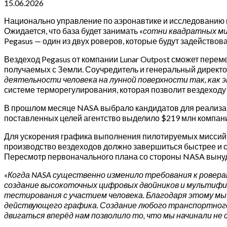
15.06.2026
Национально управление по аэронавтике и исследованию 
Ожидается, что база будет занимать
«сотни квадратных м
Pegasus — один из двух роверов, которые будут задейство
Вездеход Pegasus от компании Lunar Outpost сможет перем
получаемых с Земли. Соучредитель и генеральный директор
деятельности человека на лунной поверхности так, как 
системе терморегулирования, которая позволит вездеходу
В прошлом месяце NASA выбрало кандидатов для реализации
поставленных целей агентство выделило $219 млн компании 
Для ускорения графика выполнения пилотируемых миссий, 
производство вездеходов должно завершиться быстрее и с 
Пересмотр первоначального плана со стороны NASA вынуд
«Когда NASA существенно изменило требования к роверам п
создание высокоточных цифровых двойников и мультифизи
тестирования с участием человека. Благодаря этому мы 
действующего графика. Создание любого транспортного 
двигаться вперёд нам позволило то, что мы начинали не с