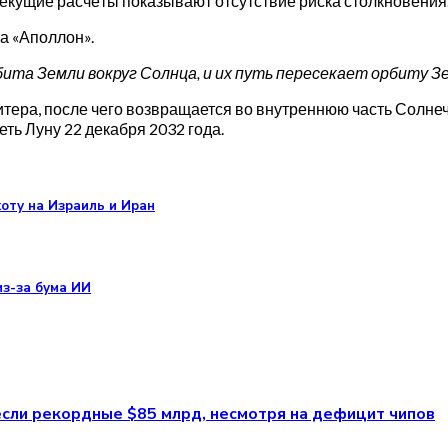
 текущие расчёты показывают отсутствие риска столкновения
а «Аполлон».
ита Земли вокруг Солнца, и их путь пересекает орбиту З
итера, после чего возвращается во внутреннюю часть Солн
деть Луну 22 декабря 2032 года.
оту на Израиль и Иран
з-за бума ИИ
если рекордные $85 млрд, несмотря на дефицит чипов