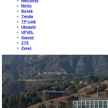
Mercusys
Netis
Rotek
Tenda
TP-Link
Ubiquiti
UPVEL
Xiaomi
ZTE
Zyxel