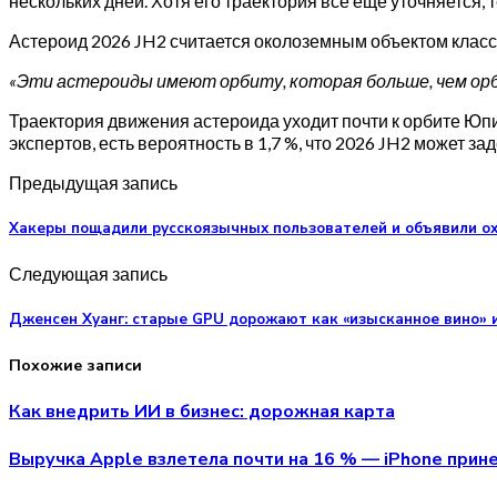
нескольких дней. Хотя его траектория всё ещё уточняется,
Астероид 2026 JH2 считается околоземным объектом класс
«Эти астероиды имеют орбиту, которая больше, чем орб
Траектория движения астероида уходит почти к орбите Юп
экспертов, есть вероятность в 1,7 %, что 2026 JH2 может за
Предыдущая запись
Хакеры пощадили русскоязычных пользователей и объявили ох
Следующая запись
Дженсен Хуанг: старые GPU дорожают как «изысканное вино» и
Похожие записи
Как внедрить ИИ в бизнес: дорожная карта
Выручка Apple взлетела почти на 16 % — iPhone прин