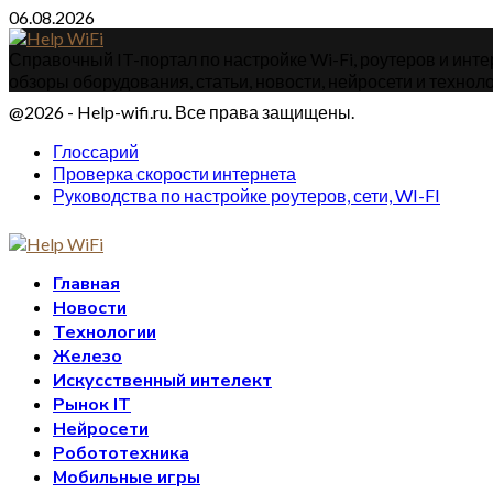
06.08.2026
Справочный IT-портал по настройке Wi-Fi, роутеров и интер
обзоры оборудования, статьи, новости, нейросети и техноло
@2026 - Help-wifi.ru. Все права защищены.
Глоссарий
Проверка скорости интернета
Руководства по настройке роутеров, сети, WI-FI
Главная
Новости
Технологии
Железо
Искусственный интелект
Рынок IT
Нейросети
Робототехника
Мобильные игры