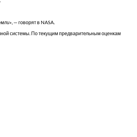
.
емли»
, — говорят в NASA.
ечной системы. По текущим предварительным оценкам