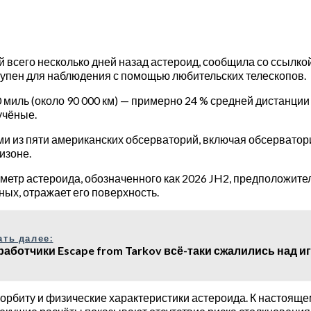
й всего несколько дней назад астероид, сообщила со ссылк
ступен для наблюдения с помощью любительских телескопов.
 миль (около 90 000 км) — примерно 24 % средней дистанции
учёные.
 из пяти американских обсерваторий, включая обсерваторию
изоне.
тр астероида, обозначенного как 2026 JH2, предположитель
ёных, отражает его поверхность.
ать далее:
работчики Escape from Tarkov всё-таки сжалились над и
орбиту и физические характеристики астероида. К настояще