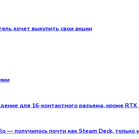
атель хочет выкупить свои акции
щими
ение для 16-контактного разъема, кроме RTX
alo — получилось почти как Steam Deck, только