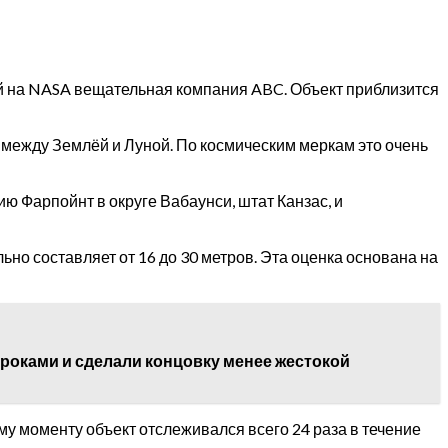
ой на NASA вещательная компания ABC. Объект приблизится
 между Землёй и Луной. По космическим меркам это очень
 Фарпойнт в округе Вабаунси, штат Канзас, и
но составляет от 16 до 30 метров. Эта оценка основана на
гроками и сделали концовку менее жестокой
му моменту объект отслеживался всего 24 раза в течение