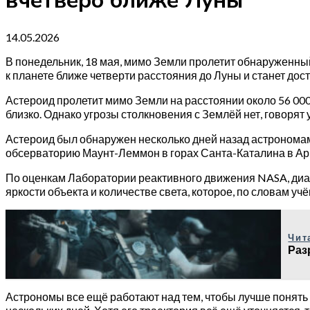
вчетверо ближе Луны
14.05.2026
В понедельник, 18 мая, мимо Земли пролетит обнаруженны
к планете ближе четверти расстояния до Луны и станет до
Астероид пролетит мимо Земли на расстоянии около 56 000
близко. Однако угрозы столкновения с Землёй нет, говорят 
Астероид был обнаружен несколько дней назад астрономами
обсерваторию Маунт-Леммон в горах Санта-Каталина в Ар
По оценкам Лаборатории реактивного движения NASA, диаме
яркости объекта и количестве света, которое, по словам уч
Чит
Раз
Астрономы все ещё работают над тем, чтобы лучше понять 