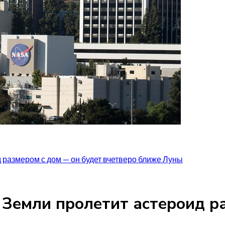
размером с дом — он будет вчетверо ближе Луны
Земли пролетит астероид ра