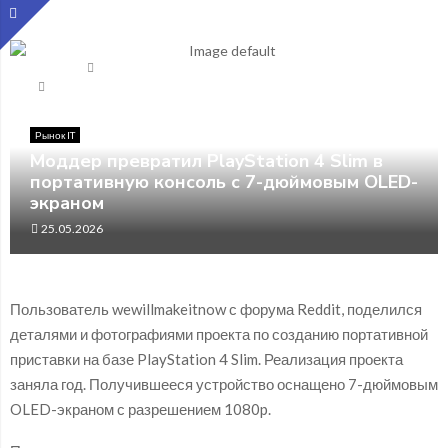
Главная
Рынок IT
Моддер превратил PlayStation 4 Slim в портативную консоль
с 7-дюймовым OLED-экраном
Рынок IT
Моддер превратил PlayStation 4 Slim в
портативную консоль с 7-дюймовым OLED-
экраном
25.05.2026
Пользователь wewillmakeitnow с форума Reddit, поделился
деталями и фотографиями проекта по созданию портативной
приставки на базе PlayStation 4 Slim. Реализация проекта
заняла год. Получившееся устройство оснащено 7-дюймовым
OLED-экраном с разрешением 1080p.