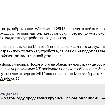
ного развёртывания
Windows
11 25H2, включив в неё все со
дают, что принудительная установка — это не так уж плохо
ок поддержки устройства на целый год.
борочным. Когда Microsoft впервые описала его статус в м
остранилось только на устройства, работающие под управл
 область автоматической установки.
ила формулировки. После этого на обновлённой странице со
1 и не управляемые ИТ-отделами, получат обновление до
 уточнения о версии 24H2 показывает, что Microsoft расшир
Windows
11.
ать далее:
le в этом году представит крупнейшее обновление iPhon