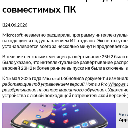
совместимых ПК
24.06.2026
Microsoft незаметно расширила программу интеллектуаль
находящиеся под управлением ИТ-отделов. Эксперты утверж
устанавливается всего за несколько минут и продлевает ср
В течение нескольких месяцев развёртывание 25H2 было вы
было указано, что интеллектуальное развёртывание распр
версией 23H2 и более ранние выпуски не были включены в
К 15 мая 2025 года Microsoft обновила документ и измен
работающие под управлением версий Home и Pro
Windows
1
развёртывания на основе машинного обучения».
Удаление
устройства с любой подходящей потребительской версией
Чит
App