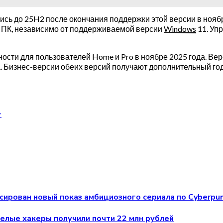
сь до 25H2 после окончания поддержки этой версии в ноябр
 ПК, независимо от поддерживаемой версии
Windows
11. Уп
ости для пользователей Home и Pro в ноябре 2025 года. В
да. Бизнес-версии обеих версий получают дополнительный г
т
нсирован новый показ амбициозного сериала по Cyberpu
елые хакеры получили почти 22 млн рублей