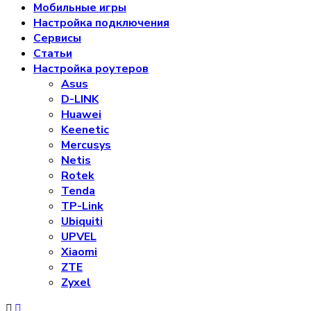
Мобильные игры
Настройка подключения
Сервисы
Статьи
Настройка роутеров
Asus
D-LINK
Huawei
Keenetic
Mercusys
Netis
Rotek
Tenda
TP-Link
Ubiquiti
UPVEL
Xiaomi
ZTE
Zyxel