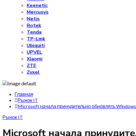
Keenetic
Mercusys
Netis
Rotek
Tenda
TP-Link
Ubiquiti
UPVEL
Xiaomi
ZTE
Zyxel
Главная
Рынок IT
Microsoft начала принудительно обновлять Windows
Рынок IT
Microsoft начала принудит