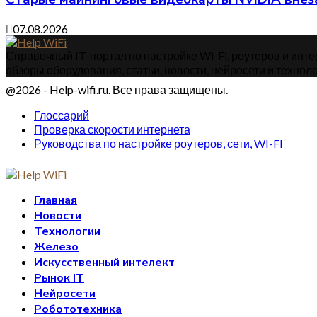
07.08.2026
Справочный IT-портал по настройке Wi-Fi, роутеров и интер
обзоры оборудования, статьи, новости, нейросети и техноло
@2026 - Help-wifi.ru. Все права защищены.
Глоссарий
Проверка скорости интернета
Руководства по настройке роутеров, сети, WI-FI
Главная
Новости
Технологии
Железо
Искусственный интелект
Рынок IT
Нейросети
Робототехника