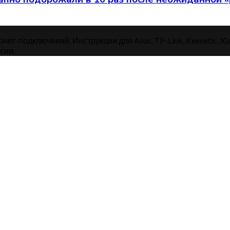
нет-подключений. Инструкции для Asus, TP-Link, Keenetic, Xi
гии.