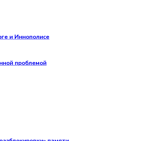
рге и Иннополисе
анной проблемой
разблокировки» памяти