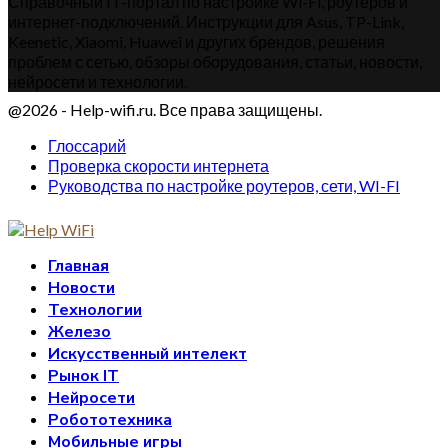
Справочный IT-портал по настройке Wi-Fi, роутеров и
интернет-подключений. Инструкции для Asus, TP-Link,
Keenetic, Xiaomi, Huawei и других брендов, решения
проблем с сетью, обзоры оборудования, статьи, новости,
нейросети и технологии.
@2026 - Help-wifi.ru. Все права защищены.
Глоссарий
Проверка скорости интернета
Руководства по настройке роутеров, сети, WI-FI
Главная
Новости
Технологии
Железо
Искусственный интелект
Рынок IT
Нейросети
Робототехника
Мобильные игры