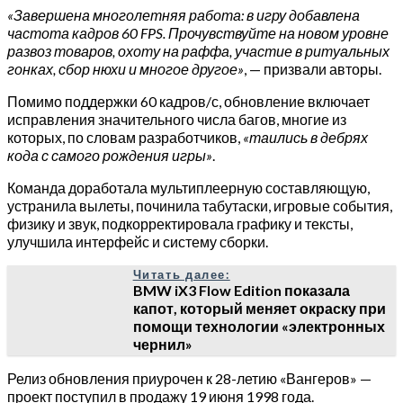
«Завершена многолетняя работа: в игру добавлена
частота кадров 60 FPS. Прочувствуйте на новом уровне
развоз товаров, охоту на раффа, участие в ритуальных
гонках, сбор нюхи и многое другое»
, — призвали авторы.
Помимо поддержки 60 кадров/с, обновление включает
исправления значительного числа багов, многие из
которых, по словам разработчиков,
«таились в дебрях
кода с самого рождения игры»
.
Команда доработала мультиплеерную составляющую,
устранила вылеты, починила табутаски, игровые события,
физику и звук, подкорректировала графику и тексты,
улучшила интерфейс и систему сборки.
Читать далее:
BMW iX3 Flow Edition показала
капот, который меняет окраску при
помощи технологии «электронных
чернил»
Релиз обновления приурочен к 28-летию «Вангеров» —
проект поступил в продажу 19 июня 1998 года.