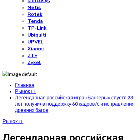
Mercusys
Netis
Rotek
Tenda
TP-Link
Ubiquiti
UPVEL
Xiaomi
ZTE
Zyxel
Главная
Рынок IT
Легендарная российская игра «Вангеры» спустя 28
лет получила поддержку 60 кадров/с и исправления
древних багов
Рынок IT
Легендарная российская