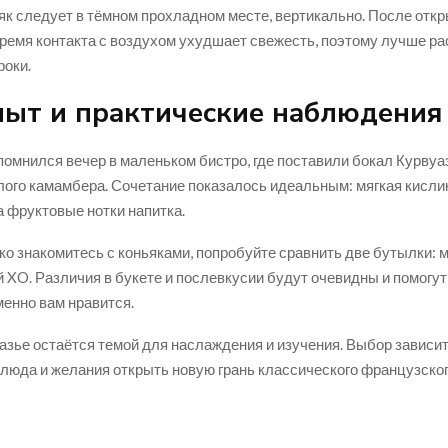
як следует в тёмном прохладном месте, вертикально. После отк
ремя контакта с воздухом ухудшает свежесть, поэтому лучше ра
роки.
пыт и практические наблюдения
помнился вечер в маленьком бистро, где поставили бокал Курвуа
лого камамбера. Сочетание показалось идеальным: мягкая кисли
 фруктовые нотки напитка.
ко знакомитесь с коньяками, попробуйте сравнить две бутылки: 
XO. Различия в букете и послевкусии будут очевидны и помогу
менно вам нравится.
азье остаётся темой для наслаждения и изучения. Выбор зависит
блюда и желания открыть новую грань классического французског