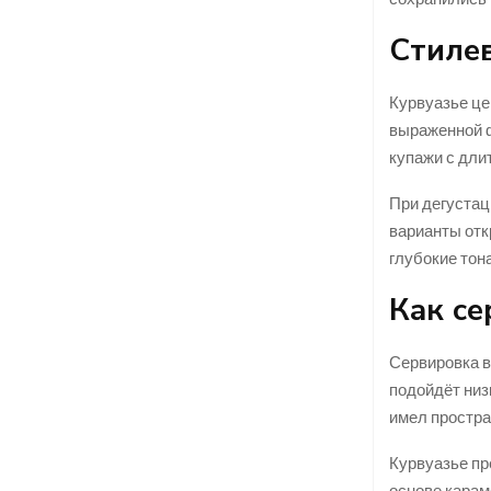
Стилев
Курвуазье це
выраженной ф
купажи с дли
При дегустац
варианты отк
глубокие тон
Как се
Сервировка в
подойдёт низ
имел простра
Курвуазье пр
основе карам