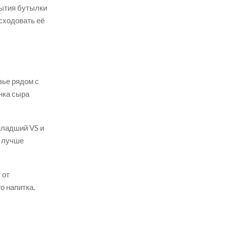
рытия бутылки
сходовать её
зье рядом с
нка сыра
младший VS и
т лучше
 от
о напитка.