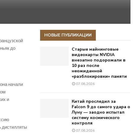
НОВЫЕ ПУБЛИКАЦИИ
французской
ньяк до
Старые майнинговые
видеокарты NVIDIA
внезапно подорожали в
10 раз после
неожиданной
«разблокировки» памяти
иона начали
07.08.2026
дом
ких и
Китай проследил за
Falcon 9 до самого удара о
Луну — заодно испытал
систему космического
оссию
контроля
ь дистилляты
07.08.2026