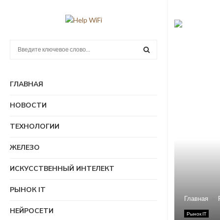
П
о
и
П
с
ГЛАВНАЯ
к
О
:
НОВОСТИ
И
ТЕХНОЛОГИИ
С
ЖЕЛЕЗО
К
ИСКУССТВЕННЫЙ ИНТЕЛЕКТ
РЫНОК IT
Главная
НЕЙРОСЕТИ
Рынок IT