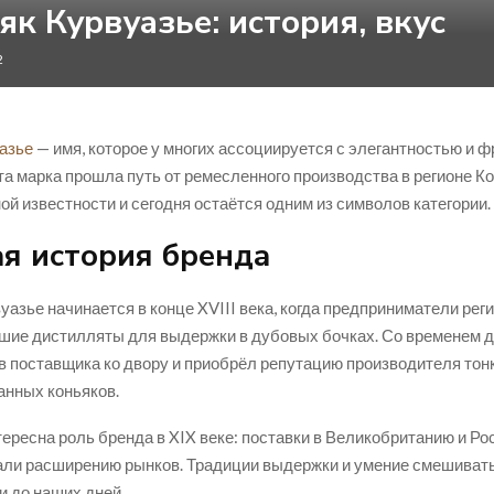
як Курвуазье: история, вкус
2
азье
— имя, которое у многих ассоциируется с элегантностью и 
та марка прошла путь от ремесленного производства в регионе Ко
й известности и сегодня остаётся одним из символов категории.
я история бренда
уазье начинается в конце XVIII века, когда предприниматели рег
шие дистилляты для выдержки в дубовых бочках. Со временем 
в поставщика ко двору и приобрёл репутацию производителя тон
нных коньяков.
ересна роль бренда в XIX веке: поставки в Великобританию и Р
али расширению рынков. Традиции выдержки и умение смешиват
и до наших дней.