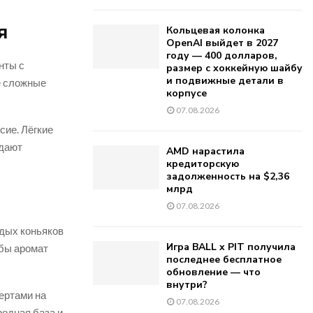
я
Кольцевая колонка
OpenAI выйдет в 2027
году — 400 долларов,
нты с
размер с хоккейную шайбу
и подвижные детали в
е сложные
корпусе
07.08.2026
сие. Лёгкие
 дают
AMD нарастила
кредиторскую
задолженность на $2,36
млрд
07.08.2026
одых коньяков
Игра BALL x PIT получила
обы аромат
последнее бесплатное
обновление — что
внутри?
ертами на
07.08.2026
родная база и