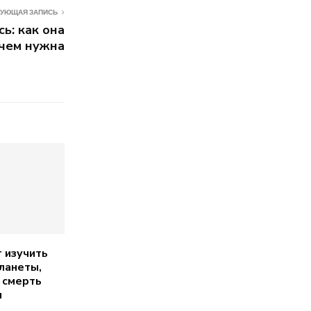
УЮЩАЯ ЗАПИСЬ
ь: как она
ачем нужна
 изучить
ланеты,
 смерть
ы