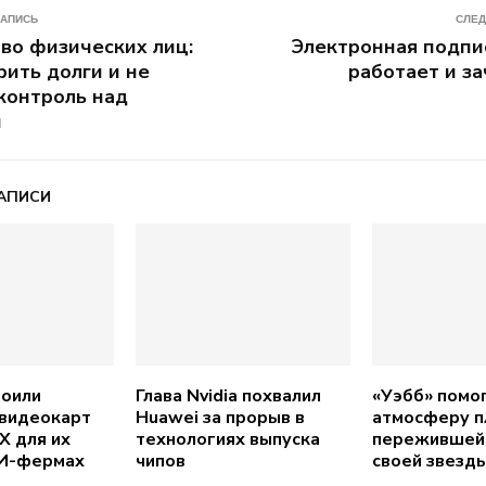
ЗАПИСЬ
СЛЕД
во физических лиц:
Электронная подпис
рить долги и не
работает и з
контроль над
й
АПИСИ
воили
Глава Nvidia похвалил
«Уэбб» помог
 видеокарт
Huawei за прорыв в
атмосферу п
X для их
технологиях выпуска
пережившей
ИИ-фермах
чипов
своей звезд