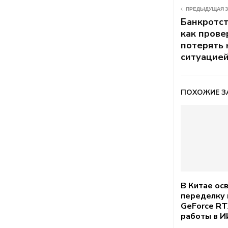
ПРЕДЫДУЩАЯ 
Банкротст
как прове
потерять 
ситуацие
ПОХОЖИЕ З
В Китае ос
переделку
GeForce RT
работы в 