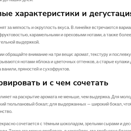
ые характеристики и дегустаци
нят за мягкость и округлость вкуса. В линейке встречаются вариа
руктовостью, карамельными и ореховыми нотами, а также боле
тельной выдержкой.
ии обращайте внимание на три вещи: аромат, текстуру и послевку
рываются нотами яблока и цветочных оттенков, а старые купажи
а ванили, пряностей и сухофруктов.
рвировать и с чем сочетать
лияет на раскрытие аромата не меньше, чем выдержка. Для мол
кий тюльпановый бокал; для выдержанных — широкий бокал, чт
нство.
екрасно сочетается с тёмным шоколадом, зрелыми сырами и дес
ели. Также его можно пробовать в коктейлях, где требуется благо