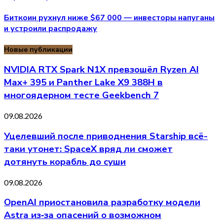
Биткоин рухнул ниже $67 000 — инвесторы напуганы
и устроили распродажу
Новые публикации
NVIDIA RTX Spark N1X превзошёл Ryzen AI
Max+ 395 и Panther Lake X9 388H в
многоядерном тесте Geekbench 7
09.08.2026
Уцелевший после приводнения Starship всё-
таки утонет: SpaceX вряд ли сможет
дотянуть корабль до суши
09.08.2026
OpenAI приостановила разработку модели
Astra из‑за опасений о возможном