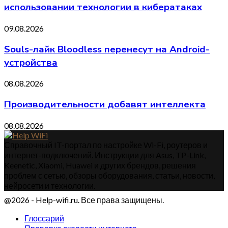
использовании технологии в кибератаках
09.08.2026
Souls-лайк Bloodless перенесут на Android-
устройства
08.08.2026
Производительности добавят интеллекта
08.08.2026
Справочный IT-портал по настройке Wi-Fi, роутеров и
интернет-подключений. Инструкции для Asus, TP-Link,
Keenetic, Xiaomi, Huawei и других брендов, решения
проблем с сетью, обзоры оборудования, статьи, новости,
нейросети и технологии.
@2026 - Help-wifi.ru. Все права защищены.
Глоссарий