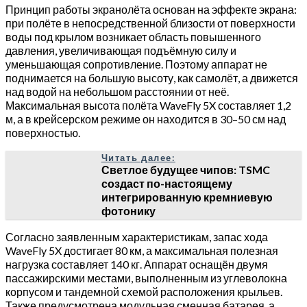
Принцип работы экранолёта основан на эффекте экрана:
при полёте в непосредственной близости от поверхности
воды под крылом возникает область повышенного
давления, увеличивающая подъёмную силу и
уменьшающая сопротивление. Поэтому аппарат не
поднимается на большую высоту, как самолёт, а движется
над водой на небольшом расстоянии от неё.
Максимальная высота полёта WaveFly 5X составляет 1,2
м, а в крейсерском режиме он находится в 30–50 см над
поверхностью.
Читать далее:
Светлое будущее чипов: TSMC
создаст по-настоящему
интегрированную кремниевую
фотонику
Согласно заявленным характеристикам, запас хода
WaveFly 5X достигает 80 км, а максимальная полезная
нагрузка составляет 140 кг. Аппарат оснащён двумя
пассажирскими местами, выполненным из углеволокна
корпусом и тандемной схемой расположения крыльев.
Также предусмотрена модульная сменная батарея, а