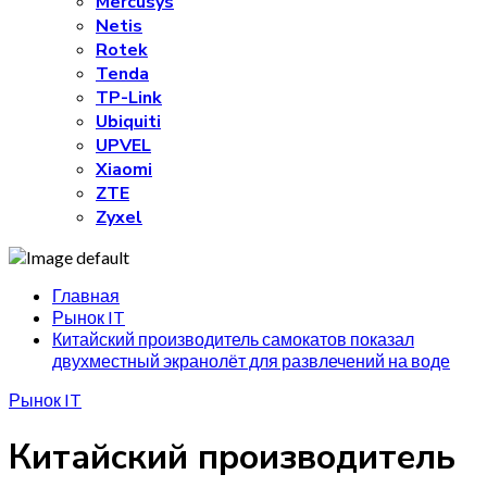
Mercusys
Netis
Rotek
Tenda
TP-Link
Ubiquiti
UPVEL
Xiaomi
ZTE
Zyxel
Главная
Рынок IT
Китайский производитель самокатов показал
двухместный экранолёт для развлечений на воде
Рынок IT
Китайский производитель